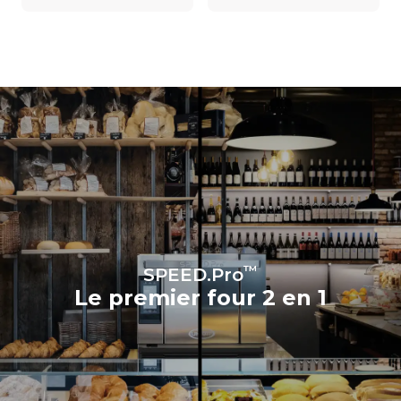
Consommation en kWh
Émissions de CO2
15,9 kWh/jour
0 Kg CO2/jour
L'estimation inclut
uniquement les émissions
directes produites par le
four. Les émissions
indirectes dépendent du
réseau énergétique auquel
il est connecté; ces
dernières peuvent être
éliminées en choisissant
d'acheter de l'énergie
produite à partir de sources
renouvelables.
Greenhouse
Gas Protocol
™
SPEED.Pro
Le premier four 2 en 1