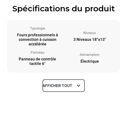
Spécifications du produit
Typologie
Niveaux
Fours professionnels à
convection à cuisson
3 Niveaux 18"x13"
accélérée
Panneau
Alimentation
Panneau de contrôle
Électrique
tactile 6"
AFFICHER TOUT
Dimensions
Largeur
Profondeur
23 in
31 in
Hauteur
Poids
21 in
197 lb