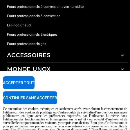
Fours professionnels à convection avec humidité
Fours professionnels à convection
Le Frigo Chaud
Fours professionnels électriques
Fours professionnels gaz
ACCESSOIRES
MONDE UNOX
Tous les accessoires
Détergents pour lavage automatique
SUPPORT
ACCEPTER TOUT
Nos bureaux dans le monde
Détergents pour lavage manuel
Traitement de l'eau avec filtres à résine
Garantie Unox
CONTINUER SANS ACCEPTER
Trouver les Revendeurs
Ce site utilise des cookies techniques et, seulement après avoir obtenu le consentement de
l'utilisateur, des cookies de profilage ou d'autres outils de suivi afin d'envoyer des messages
Trouver les Centres SAV
publicitaires en ligne avec les préférences exprimées par l'utilisateur lui-même dans
l'utilisation des fonctionnalités et la navigation sur le net et / ou objectif d'analyser et de
AI Content Disclaimer
Privacy policy
Cookie policy
surveiller le comportement des visiteurs, y compris ceux de tiers. Pour plus d'informations et
pour personnaliser vos préférences, même si vous refusez votre consentement, consultez la
Droits d'auteurt 2026 UNOX SpA Tous droits réservés. Reg.Papova n °
page
Plus d'information
. Si vous avez l'intention de consentir à l'installation de cookies (à