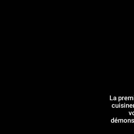
La premi
cuisine
v
démonst