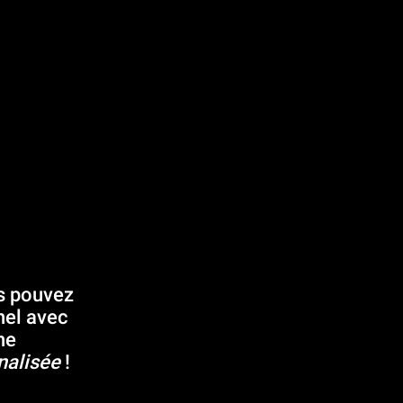
us pouvez
nel avec
ne
nalisée
!