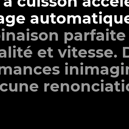
à cuisson accél
age automatiqu
naison parfaite
alité et vitesse. 
mances inimagi
cune renonciati