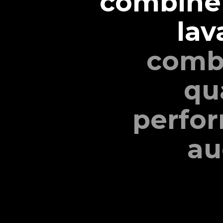
combiné 
lav
combi
qu
perfor
au