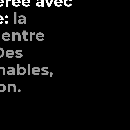
érée avec
e:
la
 entre
Des
nables,
on.