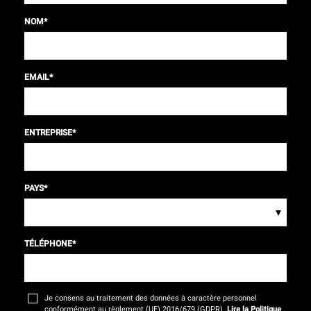
NOM
*
EMAIL
*
ENTREPRISE
*
PAYS
*
▾
TÉLÉPHONE
*
Je consens au traitement des données à caractère personnel
conformément au règlement (UE) 2016/679 (GDPR).
Lire la Politique