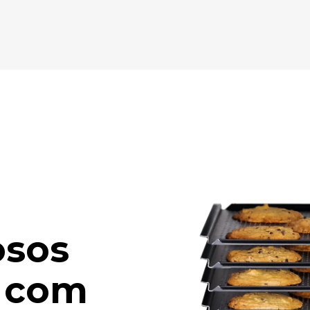
osos
s com