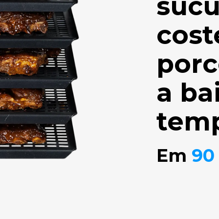
sucu
cost
porc
a ba
temp
Em
9