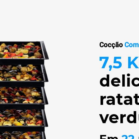
Cocção
Com
7,5 
deli
rata
verd