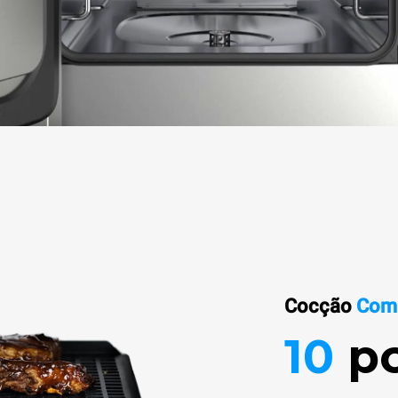
Cocção
Com
10
p