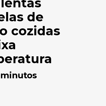
lentas
elas de
o cozidas
ixa
eratura
0
minutos