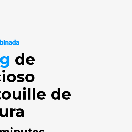
binada
Kg
de
cioso
touille de
ura