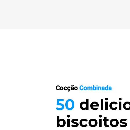
Cocção
Combinada
50
delici
biscoito