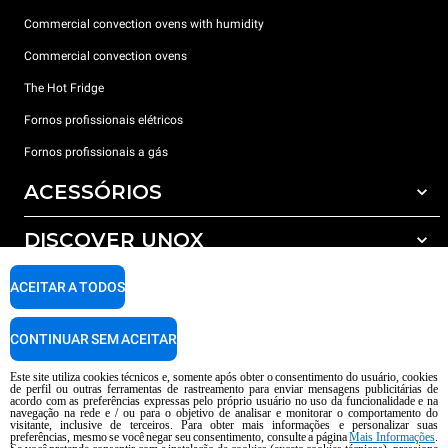
Commercial convection ovens with humidity
Commercial convection ovens
The Hot Fridge
Fornos profissionais elétricos
Fornos profissionais a gás
ACESSÓRIOS
DISCOVER UNOX
Todos os acessórios
Detergents for automatic washing
SUPPORT
ACEITAR A TODOS
Os nossos escritórios no mundo
Detergents for manual washing
Water treatment with resin filters
Garantia Unox
CONTINUAR SEM ACEITAR
Reverse osmosis water treatment
Encontre os Revendedores
Este site utiliza cookies técnicos e, somente após obter o consentimento do usuário, cookies
de perfil ou outras ferramentas de rastreamento para enviar mensagens publicitárias de
Encontre os Centros Service
acordo com as preferências expressas pelo próprio usuário no uso da funcionalidade e na
navegação na rede e / ou para o objetivo de analisar e monitorar o comportamento do
AI Content Disclaimer
Privacy policy
Cookie policy
visitante, inclusive de terceiros. Para obter mais informações e personalizar suas
preferências, mesmo se você negar seu consentimento, consulte a página
Mais Informações
.
copyright 2026 UNOX S.p.A. Todos os direitos reservados. Reg. Imp Pádua nº