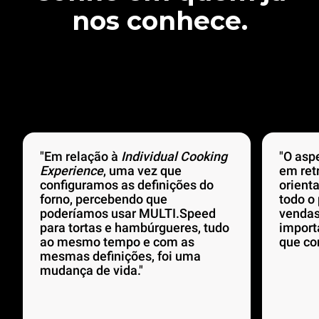
nos conhece.
"Em relação à
Individual Cooking
"O asp
Experience
, uma vez que
em ret
configuramos as definições do
orient
forno, percebendo que
todo o
poderíamos usar MULTI.Speed
vendas
para tortas e hambúrgueres, tudo
import
ao mesmo tempo e com as
que co
mesmas definições, foi uma
mudança de vida."