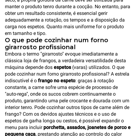
manter o produto tenro durante a cocção. No entanto, para
obter um resultado consistente, é essencial gerir
adequadamente a rotação, os tempos e a disposição da
carga nos espetos. Quanto mais uniforme for o produto
em tamanho e tipo.
O que pode cozinhar num forno
girarrosto profissional
Embora o termo "girarrosto" evoque imediatamente a
clássica loja de frangos, a verdadeira versatilidade desta
máquina depende dos
espetos
(varas) utilizados. O que
pode cozinhar num forno girarrosto profissional? A estrela
indiscutível é o
frango no espeto
: graças à rotação
constante, a carne sofre uma espécie de processo de
"auto-rega", onde os sucos cobrem continuamente o
produto, garantindo uma pele crocante e dourada com um
interior tenro. Pode cozinhar outros tipos de carne além de
frango? Com os devidos ajustes técnicos e o uso de
espetos de garha longa ou cestos, é possível expandir o
menu para incluir
porchetta, assados, joanetes de porco e
pequena caça
, prestando atenção ao controlo do calor