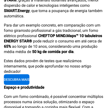
STAR®
, graças a materiais isolantes avançados, menor
dispersão de calor e tecnologias inteligentes como
SMART.Energy
, que torna a poupança de energia também
automática.
Para dar um exemplo concreto, em comparação com um
forno girarrosto profissional a gás tradicional, um forno
elétrico profissional
CHEFTOP MIND.Maps™ 10 tabuleiros
ENERGY STAR®
pode reduzir o consumo em até cerca de
65%
ao longo de 10 anos, considerando uma produção
média média de
50 kg de comida por dia
.
Estes dados provêm de testes que realizámos
internamente, que pode aprofundar no nosso artigo
dedicado!
DESCUBRA MAIS
Espaço e produtividade
Com um forno combinado, é possível concentrar múltiplos
processos numa única solução, otimizando o espaço
disponível e tornando a cozinha mais flexível. Com a