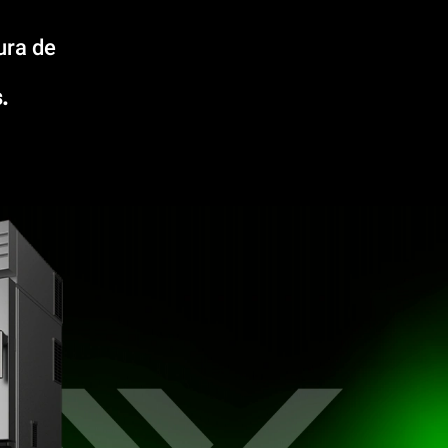
ura de
.