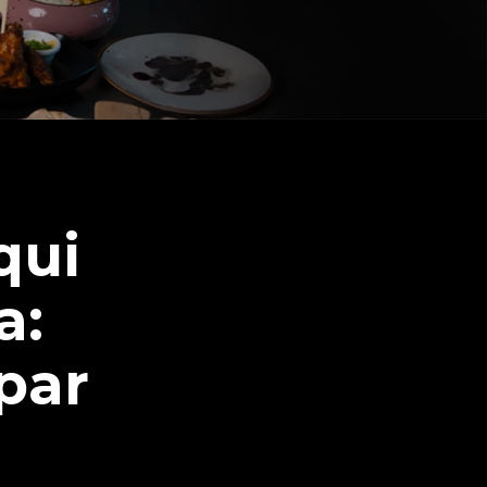
qui
a:
par