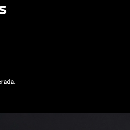
s
erada.