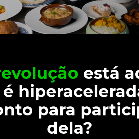
revolução
está a
 é hiperacelerad
onto para partici
dela?