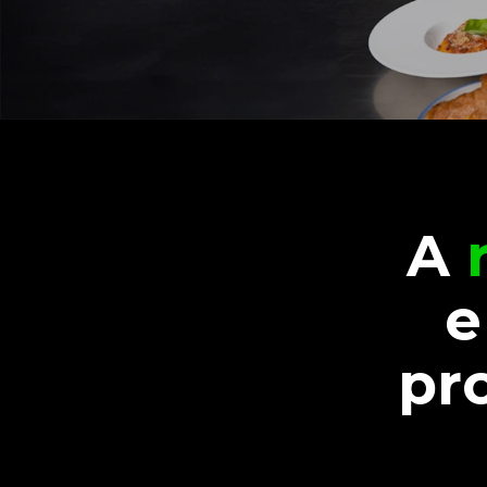
A
e
pr