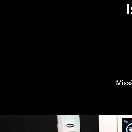
Missã