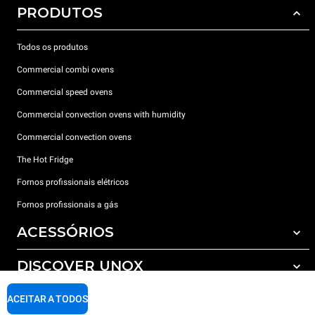
PRODUTOS
Todos os produtos
Commercial combi ovens
Commercial speed ovens
Commercial convection ovens with humidity
Commercial convection ovens
The Hot Fridge
Fornos profissionais elétricos
Fornos profissionais a gás
ACESSÓRIOS
DISCOVER UNOX
Todos os acessórios
Detergents for automatic washing
SUPPORT
ACEITAR A TODOS
Os nossos escritórios no mundo
Detergents for manual washing