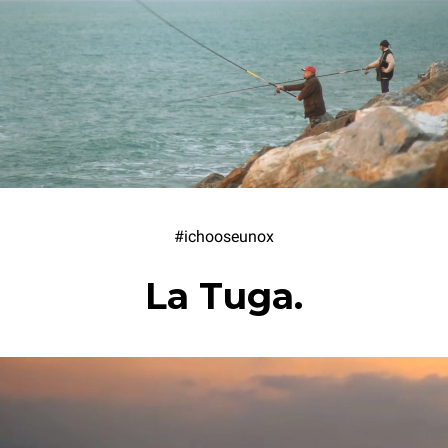
#ichooseunox
La Tuga.