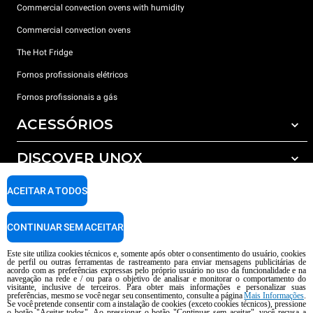
Commercial convection ovens with humidity
Commercial convection ovens
The Hot Fridge
Fornos profissionais elétricos
Fornos profissionais a gás
ACESSÓRIOS
DISCOVER UNOX
Todos os acessórios
Detergents for automatic washing
SUPPORT
ACEITAR A TODOS
Os nossos escritórios no mundo
Detergents for manual washing
Water treatment with resin filters
Garantia Unox
CONTINUAR SEM ACEITAR
Reverse osmosis water treatment
Encontre os Revendedores
Este site utiliza cookies técnicos e, somente após obter o consentimento do usuário, cookies
de perfil ou outras ferramentas de rastreamento para enviar mensagens publicitárias de
Encontre os Centros Service
acordo com as preferências expressas pelo próprio usuário no uso da funcionalidade e na
navegação na rede e / ou para o objetivo de analisar e monitorar o comportamento do
AI Content Disclaimer
Privacy policy
Cookie policy
visitante, inclusive de terceiros. Para obter mais informações e personalizar suas
preferências, mesmo se você negar seu consentimento, consulte a página
Mais Informações
.
copyright 2026 UNOX S.p.A. Todos os direitos reservados. Reg. Imp Pádua nº
Se você pretende consentir com a instalação de cookies (exceto cookies técnicos), pressione
o botão "Aceitar todos". Ao pressionar o botão "Continuar sem aceitar", você recusa a
04230750285 -. R.E.A. Pádua 372 835 - Cap. Soc € 5.000.000 i.v -. IVA /