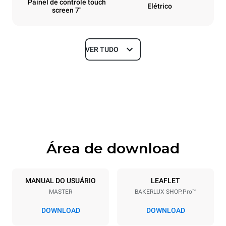
Painel de controle touch
Elétrico
screen 7"
VER TUDO
Dimensões
Largura
Profundidade
800 mm
811 mm
Altura
Peso
502 mm
57 kg
Área de download
Especificações da bandeja
Número de bandejas
Dimensão das bandejas
4
600x400
MANUAL DO USUÁRIO
LEAFLET
MASTER
BAKERLUX SHOP.Pro™
Distância entre as bandejas
75 mm
DOWNLOAD
DOWNLOAD