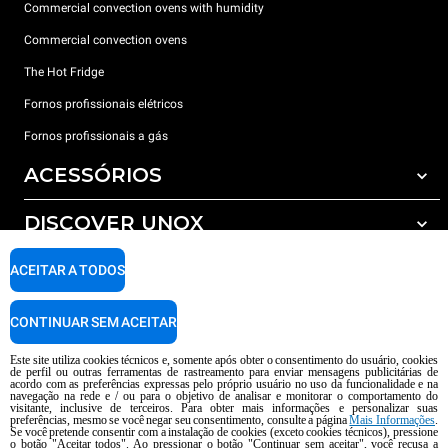
Commercial convection ovens with humidity
Commercial convection ovens
The Hot Fridge
Fornos profissionais elétricos
Fornos profissionais a gás
ACESSÓRIOS
DISCOVER UNOX
Todos os acessórios
Detergents for automatic washing
SUPPORT
ACEITAR A TODOS
Os nossos escritórios no mundo
Detergents for manual washing
Water treatment with resin filters
Garantia Unox
CONTINUAR SEM ACEITAR
Reverse osmosis water treatment
Encontre os Revendedores
Este site utiliza cookies técnicos e, somente após obter o consentimento do usuário, cookies
de perfil ou outras ferramentas de rastreamento para enviar mensagens publicitárias de
Encontre os Centros Service
acordo com as preferências expressas pelo próprio usuário no uso da funcionalidade e na
navegação na rede e / ou para o objetivo de analisar e monitorar o comportamento do
AI Content Disclaimer
Privacy policy
Cookie policy
visitante, inclusive de terceiros. Para obter mais informações e personalizar suas
preferências, mesmo se você negar seu consentimento, consulte a página
Mais Informações
.
copyright 2026 UNOX S.p.A. Todos os direitos reservados. Reg. Imp Pádua nº
Se você pretende consentir com a instalação de cookies (exceto cookies técnicos), pressione
o botão "Aceitar todos". Ao pressionar o botão "Continuar sem aceitar", você recusa a
04230750285 -. R.E.A. Pádua 372 835 - Cap. Soc € 5.000.000 i.v -. IVA /