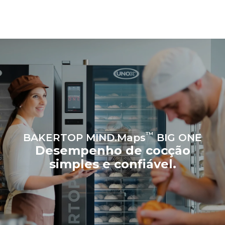
energia da rede à qual o
forno está conectado;
essas últimas podem ser
eliminadas ao optar pela
compra de energia
produzida a partir de fontes
renováveis.
Greenhouse
Gas Protocol
™
BAKERTOP MIND.Maps
BIG ONE
Desempenho de cocção
simples e confiável.