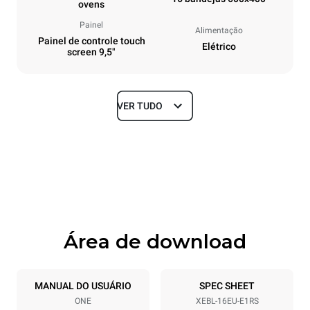
ovens
Painel
Alimentação
Painel de controle touch
Elétrico
screen 9,5"
VER TUDO
Dimensões
Largura
Profundidade
892 mm
925 mm
Altura
Peso
1875 mm
262 kg
Área de download
Especificações da bandeja
Número de bandejas
Dimensão das bandejas
16
600x400
MANUAL DO USUÁRIO
SPEC SHEET
ONE
XEBL-16EU-E1RS
Distância entre as bandejas