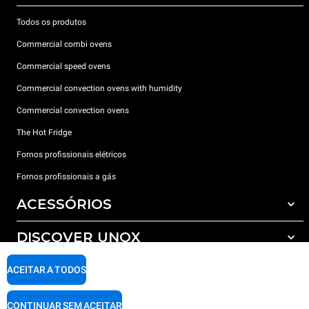
Todos os produtos
Commercial combi ovens
Commercial speed ovens
Commercial convection ovens with humidity
Commercial convection ovens
The Hot Fridge
Fornos profissionais elétricos
Fornos profissionais a gás
ACESSÓRIOS
DISCOVER UNOX
Todos os acessórios
Detergents for automatic washing
SUPPORT
ACEITAR A TODOS
Os nossos escritórios no mundo
Detergents for manual washing
Water treatment with resin filters
Garantia Unox
CONTINUAR SEM ACEITAR