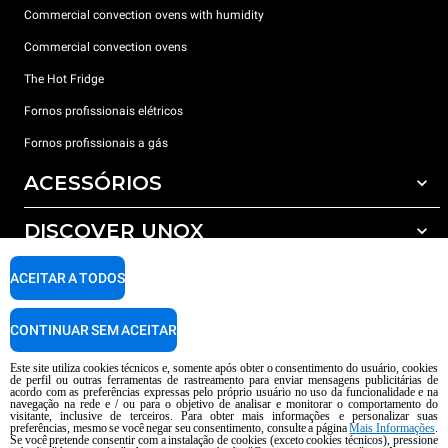
Commercial convection ovens with humidity
Commercial convection ovens
The Hot Fridge
Fornos profissionais elétricos
Fornos profissionais a gás
ACESSÓRIOS
DISCOVER UNOX
Todos os acessórios
Detergents for automatic washing
SUPPORT
ACEITAR A TODOS
Os nossos escritórios no mundo
Detergents for manual washing
Water treatment with resin filters
Garantia Unox
CONTINUAR SEM ACEITAR
Reverse osmosis water treatment
Encontre os Revendedores
Este site utiliza cookies técnicos e, somente após obter o consentimento do usuário, cookies
de perfil ou outras ferramentas de rastreamento para enviar mensagens publicitárias de
Encontre os Centros Service
acordo com as preferências expressas pelo próprio usuário no uso da funcionalidade e na
navegação na rede e / ou para o objetivo de analisar e monitorar o comportamento do
AI Content Disclaimer
Privacy policy
Cookie policy
visitante, inclusive de terceiros. Para obter mais informações e personalizar suas
preferências, mesmo se você negar seu consentimento, consulte a página
Mais Informações
.
copyright 2026 UNOX S.p.A. Todos os direitos reservados. Reg. Imp Pádua nº
Se você pretende consentir com a instalação de cookies (exceto cookies técnicos), pressione