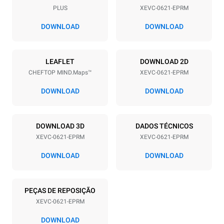
PLUS
XEVC-0621-EPRM
Distância entre as bandejas
77 mm
DOWNLOAD
DOWNLOAD
Alimentação
LEAFLET
DOWNLOAD 2D
CHEFTOP MIND.Maps™
XEVC-0621-EPRM
Voltagem
Potência elétrica
380-415V 3N~ / 220-240V
20,5 kW
DOWNLOAD
DOWNLOAD
3~
Freqüência
Tipo de ficha
50 / 60 Hz
NÃO INCLUÍDO
DOWNLOAD 3D
DADOS TÉCNICOS
XEVC-0621-EPRM
XEVC-0621-EPRM
DOWNLOAD
DOWNLOAD
*
Consumo em kwh e emissões de co2
Consumo em kWh
Emissões de CO2
PEÇAS DE REPOSIÇÃO
86,4 kWh/dia
0 kg CO2/dia
A estimativa inclui apenas
XEVC-0621-EPRM
as emissões diretas
produzidas pelo forno. As
DOWNLOAD
emissões indiretas