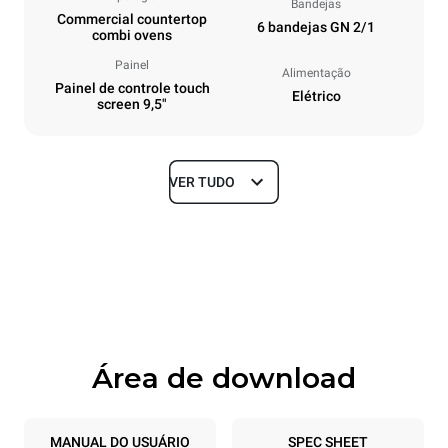
Bandejas
Commercial countertop
6 bandejas GN 2/1
combi ovens
Painel
Alimentação
Painel de controle touch
Elétrico
screen 9,5"
VER TUDO
Dimensões
Largura
Profundidade
860 mm
1145 mm
Altura
Peso
842 mm
120 kg
Área de download
Especificações da bandeja
Número de bandejas
Dimensão das bandejas
6
GN 2/1
MANUAL DO USUÁRIO
SPEC SHEET