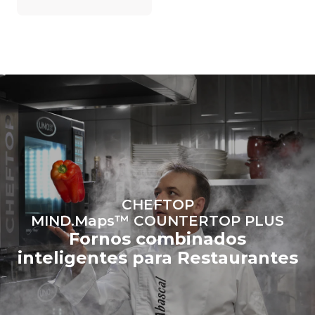
dependem do mix de
energia da rede à qual o
forno está conectado;
essas últimas podem ser
eliminadas ao optar pela
compra de energia
produzida a partir de fontes
renováveis.
Greenhouse
Gas Protocol
Estimativa calculada
Estimativa calculada
assumindo o uso diário do
assumindo as seguintes
forno (365 dias/ano):
lavagens semanais (52
semanas/ano):
6 cargas cheias de frango
7 lavagens longas
assado
6 cargas completas de
cocção a vapor
CHEFTOP
MIND.Maps™ COUNTERTOP PLUS
Fornos combinados
inteligentes para Restaurantes