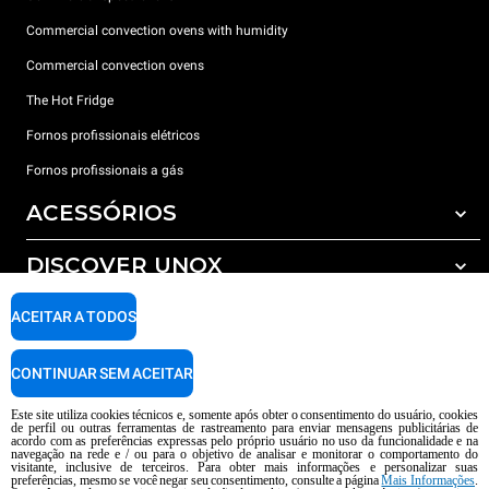
Commercial convection ovens with humidity
Commercial convection ovens
The Hot Fridge
Fornos profissionais elétricos
Fornos profissionais a gás
ACESSÓRIOS
DISCOVER UNOX
Todos os acessórios
Detergents for automatic washing
SUPPORT
ACEITAR A TODOS
Os nossos escritórios no mundo
Detergents for manual washing
Water treatment with resin filters
Garantia Unox
CONTINUAR SEM ACEITAR
Reverse osmosis water treatment
Encontre os Revendedores
Este site utiliza cookies técnicos e, somente após obter o consentimento do usuário, cookies
de perfil ou outras ferramentas de rastreamento para enviar mensagens publicitárias de
Encontre os Centros Service
acordo com as preferências expressas pelo próprio usuário no uso da funcionalidade e na
navegação na rede e / ou para o objetivo de analisar e monitorar o comportamento do
AI Content Disclaimer
Privacy policy
Cookie policy
visitante, inclusive de terceiros. Para obter mais informações e personalizar suas
preferências, mesmo se você negar seu consentimento, consulte a página
Mais Informações
.