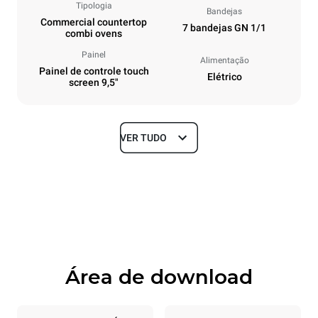
Tipologia
Bandejas
Commercial countertop
7 bandejas GN 1/1
combi ovens
Painel
Alimentação
Painel de controle touch
Elétrico
screen 9,5"
VER TUDO
Dimensões
Largura
Profundidade
750 mm
783 mm
Altura
Peso
843 mm
86 kg
Área de download
Especificações da bandeja
Número de bandejas
Dimensão das bandejas