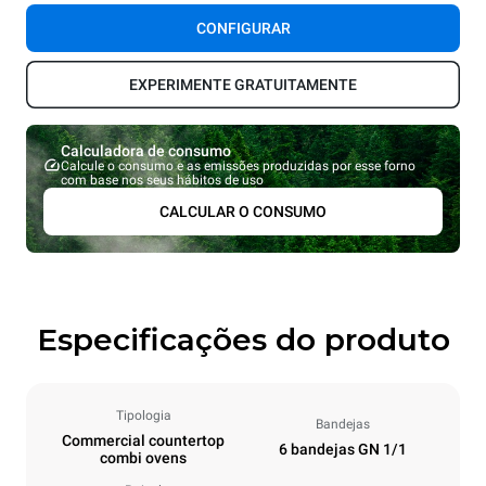
CONFIGURAR
EXPERIMENTE GRATUITAMENTE
Calculadora de consumo
Calcule o consumo e as emissões produzidas por esse forno
com base nos seus hábitos de uso
CALCULAR O CONSUMO
Especificações do produto
Tipologia
Bandejas
Commercial countertop
6 bandejas GN 1/1
combi ovens