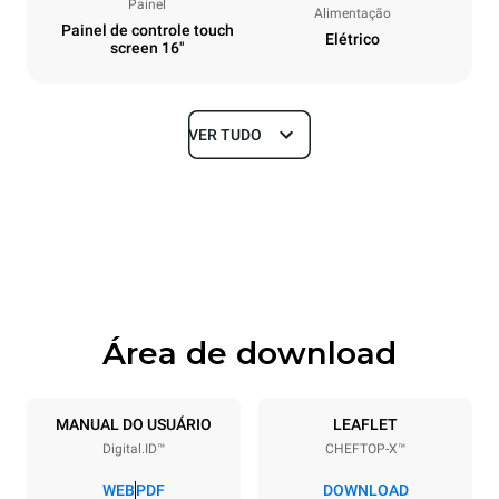
Painel
Alimentação
Painel de controle touch
Elétrico
screen 16"
VER TUDO
Dimensões
Largura
Profundidade
750 mm
841 mm
Altura
Peso
789 mm
114 kg
Área de download
Especificações da bandeja
Número de bandejas
Dimensão das bandejas
6
GN 1/1
MANUAL DO USUÁRIO
LEAFLET
Digital.ID™
CHEFTOP-X™
Distância entre as bandejas
67 mm
WEB
PDF
DOWNLOAD