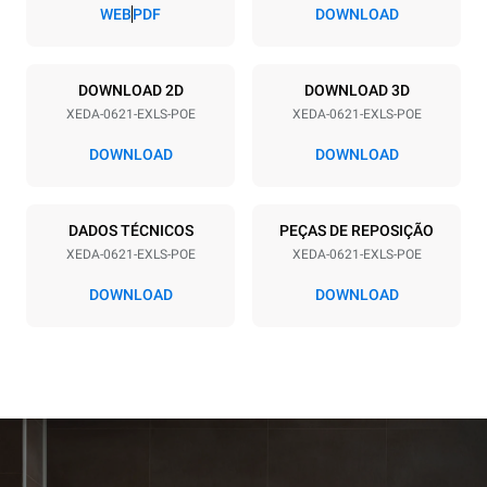
77 mm
WEB
PDF
DOWNLOAD
Alimentação
DOWNLOAD 2D
DOWNLOAD 3D
XEDA-0621-EXLS-POE
XEDA-0621-EXLS-POE
Voltagem
Potência elétrica
380-415V 3N~ / 220-240V
23,1 kW
DOWNLOAD
DOWNLOAD
3~
Freqüência
Tipo de ficha
50 / 60 Hz
NÃO INCLUÍDO
DADOS TÉCNICOS
PEÇAS DE REPOSIÇÃO
XEDA-0621-EXLS-POE
XEDA-0621-EXLS-POE
DOWNLOAD
DOWNLOAD
*
Consumo em kwh e emissões de co2
Consumo em kWh
Emissões de CO2
91 kWh/dia
0 kg CO2/dia
A estimativa inclui apenas
as emissões diretas
produzidas pelo forno. As
emissões indiretas
dependem do mix de
energia da rede à qual o