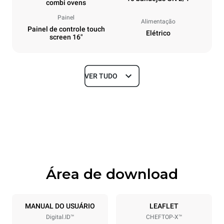
combi ovens
Painel
Alimentação
Painel de controle touch
Elétrico
screen 16"
VER TUDO
Dimensões
Largura
Profundidade
860 mm
1180 mm
Altura
Peso
1219 mm
207 kg
Área de download
Especificações da bandeja
Número de bandejas
Dimensão das bandejas
10
GN 2/1
MANUAL DO USUÁRIO
LEAFLET
Digital.ID™
CHEFTOP-X™
Distância entre as bandejas