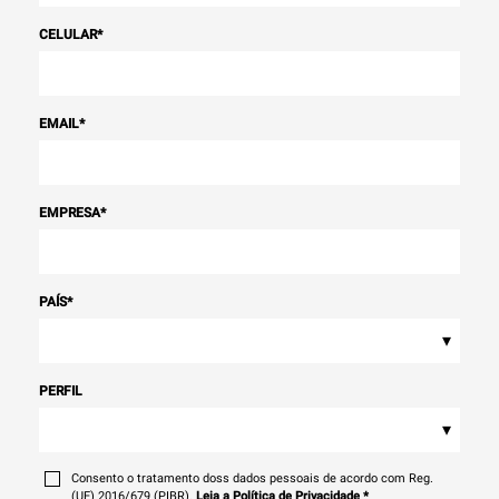
CELULAR
*
EMAIL
*
EMPRESA
*
PAÍS
*
▾
PERFIL
▾
Consento o tratamento doss dados pessoais de acordo com Reg.
(UE) 2016/679 (PIBR).
Leia a Política de Privacidade
*