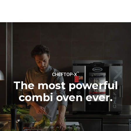
energia da rede à qual o
forno está conectado;
essas últimas podem ser
eliminadas ao optar pela
compra de energia
produzida a partir de fontes
renováveis.
Greenhouse
Gas Protocol
Estimativa calculada
Estimativa calculada
assumindo o uso diário do
assumindo as seguintes
forno (365 dias/ano):
lavagens semanais (52
semanas/ano):
6 cargas cheias de frango
7 lavagens longas
assado
6 cargas completas de
cocção a vapor
™
CHEFTOP-X
The most powerful
combi oven ever.