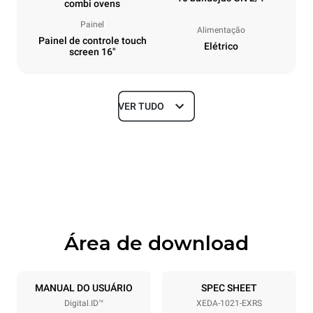
combi ovens
Painel
Alimentação
Painel de controle touch
Elétrico
screen 16"
VER TUDO
Dimensões
Largura
Profundidade
860 mm
1180 mm
Altura
Peso
1219 mm
207 kg
Área de download
Especificações da bandeja
Número de bandejas
Dimensão das bandejas
10
GN 2/1
MANUAL DO USUÁRIO
SPEC SHEET
Digital.ID™
XEDA-1021-EXRS
Distância entre as bandejas