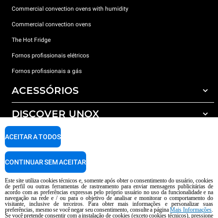
Commercial convection ovens with humidity
Commercial convection ovens
The Hot Fridge
Fornos profissionais elétricos
Fornos profissionais a gás
ACESSÓRIOS
DISCOVER UNOX
Todos os acessórios
Detergents for automatic washing
SUPPORT
ACEITAR A TODOS
Os nossos escritórios no mundo
Detergents for manual washing
Water treatment with resin filters
Garantia Unox
CONTINUAR SEM ACEITAR
Reverse osmosis water treatment
Encontre os Revendedores
Este site utiliza cookies técnicos e, somente após obter o consentimento do usuário, cookies
de perfil ou outras ferramentas de rastreamento para enviar mensagens publicitárias de
Encontre os Centros Service
acordo com as preferências expressas pelo próprio usuário no uso da funcionalidade e na
navegação na rede e / ou para o objetivo de analisar e monitorar o comportamento do
AI Content Disclaimer
Privacy policy
Cookie policy
visitante, inclusive de terceiros. Para obter mais informações e personalizar suas
preferências, mesmo se você negar seu consentimento, consulte a página
Mais Informações
.
copyright 2026 UNOX S.p.A. Todos os direitos reservados. Reg. Imp Pádua nº
Se você pretende consentir com a instalação de cookies (exceto cookies técnicos), pressione