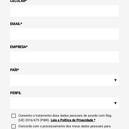
CELULAR
*
EMAIL
*
EMPRESA
*
PAÍS
*
▾
PERFIL
▾
Consento o tratamento doss dados pessoais de acordo com Reg.
(UE) 2016/679 (PIBR).
Leia a Política de Privacidade
*
Concordo com o processamento dos meus dados pessoais para