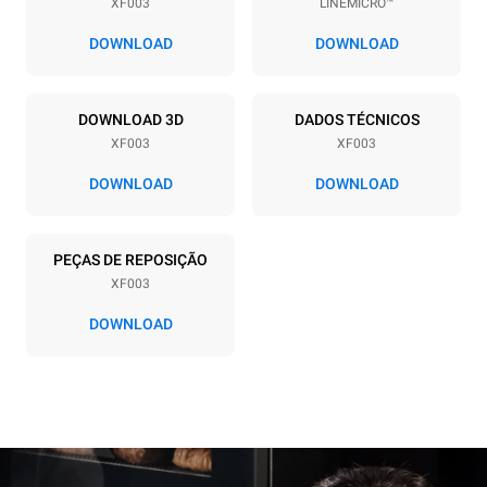
XF003
LINEMICRO™
Distância entre as bandejas
70 mm
DOWNLOAD
DOWNLOAD
Alimentação
DOWNLOAD 3D
DADOS TÉCNICOS
XF003
XF003
Voltagem
Potência elétrica
220-240V 1~
2,7 kW
DOWNLOAD
DOWNLOAD
Freqüência
Tipo de ficha
50 / 60 Hz
Schuko | ✓
PEÇAS DE REPOSIÇÃO
XF003
DOWNLOAD