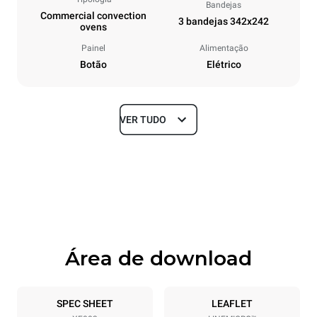
Bandejas
Commercial convection
3 bandejas 342x242
ovens
Painel
Alimentação
Botão
Elétrico
VER TUDO
Dimensões
Largura
Profundidade
480 mm
523 mm
Altura
Peso
402 mm
16 kg
Área de download
Especificações da bandeja
Número de bandejas
Dimensão das bandejas
3
342x242
SPEC SHEET
LEAFLET