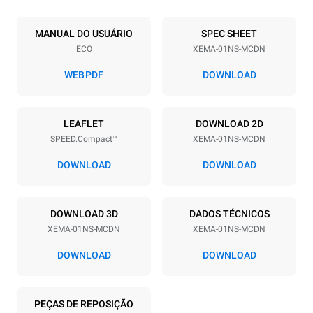
Número de bandejas
Dimensão das bandejas
1
300x300
MANUAL DO USUÁRIO
SPEC SHEET
ECO
XEMA-01NS-MCDN
Distância entre as bandejas
158 mm
WEB
PDF
DOWNLOAD
Alimentação
LEAFLET
DOWNLOAD 2D
SPEED.Compact™
XEMA-01NS-MCDN
Voltagem
Potência elétrica
220-240 V 1~
3.6 kW
DOWNLOAD
DOWNLOAD
Freqüência
Tipo de ficha
50 Hz
Schuko | H07RN-F
DOWNLOAD 3D
DADOS TÉCNICOS
XEMA-01NS-MCDN
XEMA-01NS-MCDN
DOWNLOAD
DOWNLOAD
PEÇAS DE REPOSIÇÃO