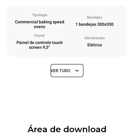
Tipologia
Bandejas
Commercial baking speed
1 bandejas 300x300
ovens
Painel
Alimentação
Painel de controle touch
Elétrico
screen 9,5"
VER TUDO
Dimensões
Largura
Profundidade
424 mm
719 mm
Altura
Peso
616 mm
50 kg
Área de download
Especificações da bandeja