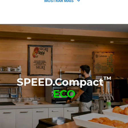
MOSTRAR MAIS
SPEED.Basket
Non-stick sheet chamber
TG132
TG134
™
SPEED.Compact
ECO