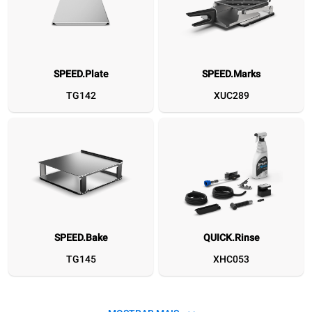
SPEED.Plate
SPEED.Marks
SPEED.Plate
SPEED.Marks
SPEED.Bake
QUICK.Rinse
SPEED.Basket
Non-stick s
TG142
XUC289
TG142
XUC289
TG145
XHC053
TG132
TG
SPEED.Bake
QUICK.Rinse
TG145
XHC053