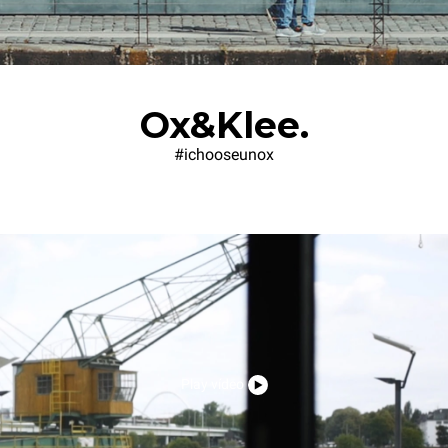
Ox&Klee.
#ichooseunox
Play vídeo