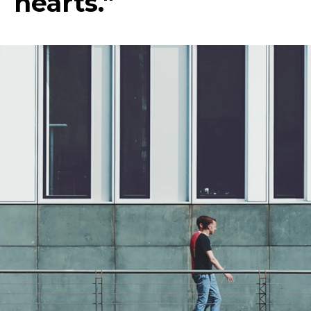
hearts."