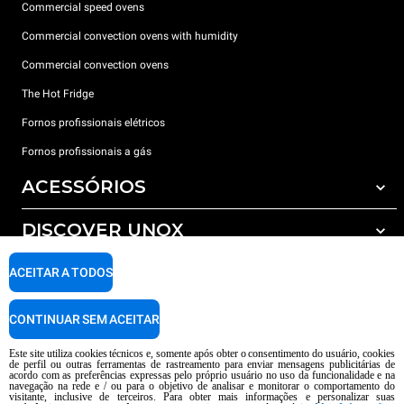
Commercial speed ovens
Commercial convection ovens with humidity
Commercial convection ovens
The Hot Fridge
Fornos profissionais elétricos
Fornos profissionais a gás
ACESSÓRIOS
DISCOVER UNOX
Todos os acessórios
Detergents for automatic washing
SUPPORT
ACEITAR A TODOS
Os nossos escritórios no mundo
Detergents for manual washing
Water treatment with resin filters
Garantia Unox
CONTINUAR SEM ACEITAR
Reverse osmosis water treatment
Encontre os Revendedores
Este site utiliza cookies técnicos e, somente após obter o consentimento do usuário, cookies
de perfil ou outras ferramentas de rastreamento para enviar mensagens publicitárias de
Encontre os Centros Service
acordo com as preferências expressas pelo próprio usuário no uso da funcionalidade e na
navegação na rede e / ou para o objetivo de analisar e monitorar o comportamento do
AI Content Disclaimer
Privacy policy
Cookie policy
visitante, inclusive de terceiros. Para obter mais informações e personalizar suas