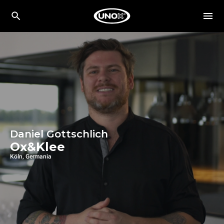
Daniel Gottschlich
Ox&Klee
Köln, Germania