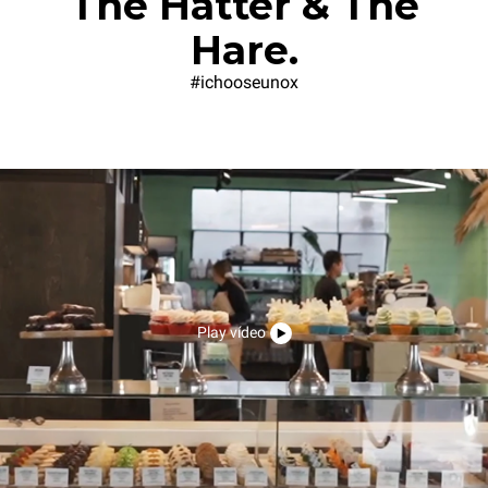
The Hatter & The
Hare.
#ichooseunox
Play vídeo