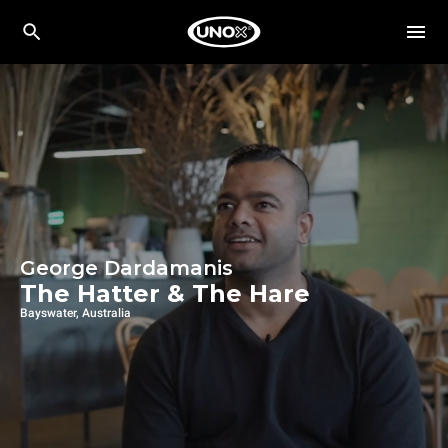
George Dardamanis
The Hatter & The Hare
Bayswater, Australia