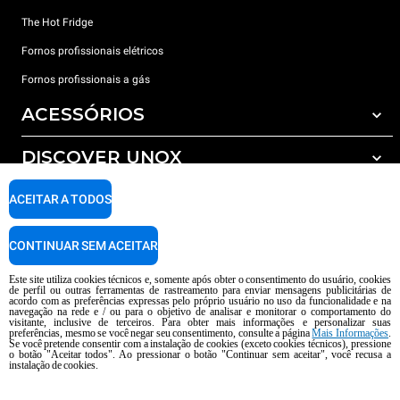
The Hot Fridge
Fornos profissionais elétricos
Fornos profissionais a gás
ACESSÓRIOS
DISCOVER UNOX
Todos os acessórios
Detergents for automatic washing
SUPPORT
ACEITAR A TODOS
Os nossos escritórios no mundo
Detergents for manual washing
Water treatment with resin filters
Garantia Unox
CONTINUAR SEM ACEITAR
Reverse osmosis water treatment
Encontre os Revendedores
Este site utiliza cookies técnicos e, somente após obter o consentimento do usuário, cookies
de perfil ou outras ferramentas de rastreamento para enviar mensagens publicitárias de
Encontre os Centros Service
acordo com as preferências expressas pelo próprio usuário no uso da funcionalidade e na
navegação na rede e / ou para o objetivo de analisar e monitorar o comportamento do
AI Content Disclaimer
Privacy policy
Cookie policy
visitante, inclusive de terceiros. Para obter mais informações e personalizar suas
preferências, mesmo se você negar seu consentimento, consulte a página
Mais Informações
.
copyright 2026 UNOX S.p.A. Todos os direitos reservados. Reg. Imp Pádua nº
Se você pretende consentir com a instalação de cookies (exceto cookies técnicos), pressione
o botão "Aceitar todos". Ao pressionar o botão "Continuar sem aceitar", você recusa a
04230750285 -. R.E.A. Pádua 372 835 - Cap. Soc € 5.000.000 i.v -. IVA /
instalação de cookies.
CNPJ 04230750285 - IT WEEE Reg. No. IT08020000000377