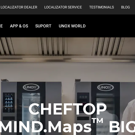
LOCALIZATOR DEALER
LOCALIZATOR SERVICE
TESTIMONIALS
BLOG
RE
APP & OS
SUPORT
UNOX WORLD
CHEFTOP
™
MIND.Maps
BI