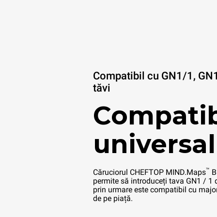
Compatibil cu GN1/1, GN
tăvi
Compatib
universal
™
Căruciorul CHEFTOP MIND.Maps
B
permite să introduceți tava GN1 / 1 d
prin urmare este compatibil cu major
de pe piață.