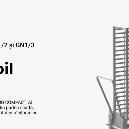
1/2 și GN1/3
il
IG COMPACT vă
in partea scurtă,
itatea răcitoarelor