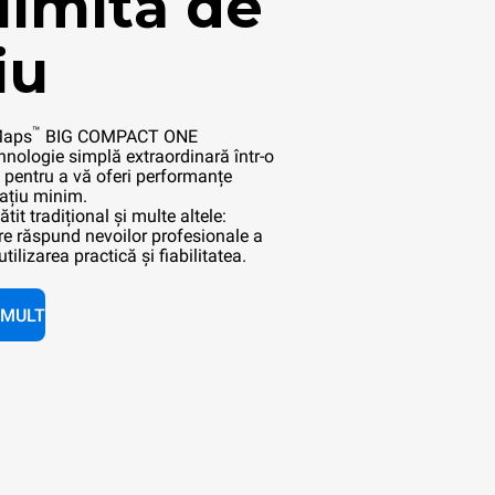
 limită de
iu
™
Maps
BIG COMPACT ONE
nologie simplă extraordinară într-o
pentru a vă oferi performanțe
ațiu minim.
ătit tradițional și multe altele:
are răspund nevoilor profesionale a
tilizarea practică și fiabilitatea.
 MULT