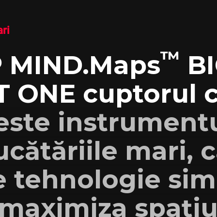
ari
™
 MIND.Maps
BI
 ONE cuptorul 
este instrumentu
cătăriile mari, 
e tehnologie sim
maximiza spațiul