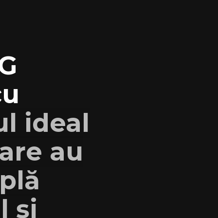
G
cu
l ideal
care au
plă
 și