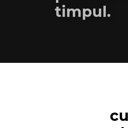
timpul.
cu