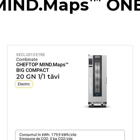
™
MIND.Maps
ONE
XECL-2013-E1RS
Combinate
CHEFTOP MIND.Maps™
BIG COMPACT
20 GN 1/1 tăvi
Electric
Consumul în kWh: 179,9 kWh/zile
Emisiune de CO2: 0 kg CO2/zile