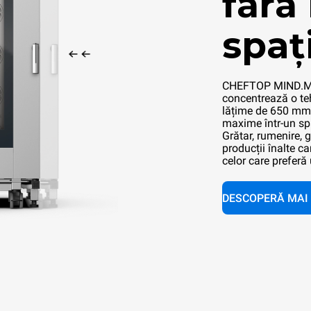
fără
spaț
CHEFTOP MIND.
concentrează o teh
lățime de 650 mm 
maxime într-un sp
Grătar, rumenire, g
producții înalte c
celor care preferă u
DESCOPERĂ MAI