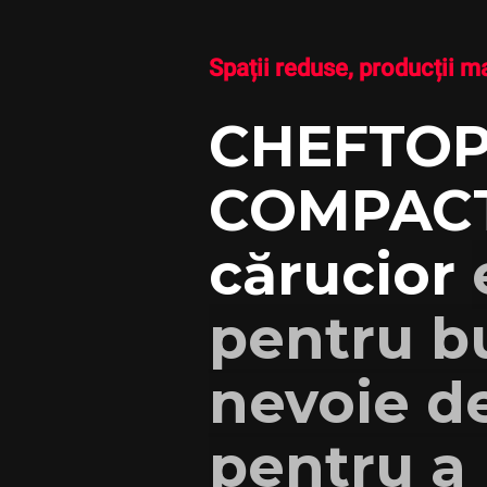
Spații reduse,
producții m
CHEFTOP
COMPACT
cărucior
pentru bu
nevoie d
pentru a 