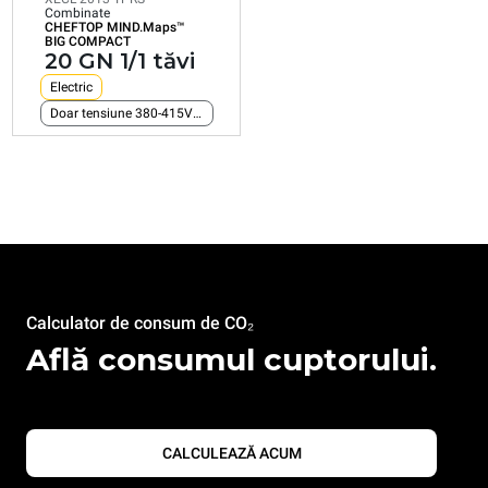
Combinate
CHEFTOP MIND.Maps™
Consumul în kWh: 161,2 kWh/zile
BIG COMPACT
Emisiune de CO2: 0 kg CO2/zile
20 GN 1/1 tăvi
Electric
Doar tensiune 380-415V 3N~
Calculator de consum de CO₂
Află consumul cuptorului.
CALCULEAZĂ ACUM