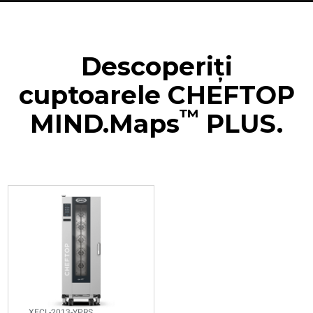
Descoperiți
cuptoarele CHEFTOP
™
MIND.Maps
PLUS.
XECL-2013-YPRS
Combinate
CHEFTOP MIND.Maps™
BIG COMPACT
20 GN 1/1 tăvi
Electric
Doar tensiune 380-415V 3N~
XECL-2013-YPRS