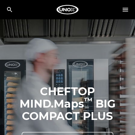
CHEFTOP
™
MIND.Maps
BIG
COMPACT PLUS