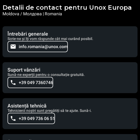
Detalii de contact pentru Unox Europa
Moldova / Молдова | Romania
Întrebări generale
Scrie-ne și îți vom răspunde cât mai curând posibil.
info.romania@unox.com
Suport vânzări
Sună-ne experții pentru o consultație gratuită.
+39 049 7360746
Asistență tehnică
Tehnicienii noștri sunt pregătiți să te ajute. Sună-i.
+39 049 736 06 51