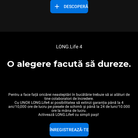
DESCOPERĂ
LONG.Life 4
O alegere facută să dureze.
Pentru a face față oricărei neasteptări în bucătărie trebuie să ai alături de
tine colaboratori de încredere.
Cu UNOX LONG.Life4 ai posibilitatea să extinzi garanția până la 4
ani/10,000 ore de lucru pe piesele de schimb și până la 24 de luni/10.000
ore la mâna de lucru.
Activează LONG.Life4 cu simpli pași!
ÎNREGISTREAZĂ-TE