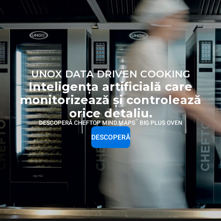
UNOX DATA DRIVEN COOKING
Inteligența artificială care
monitorizează și controlează
orice detaliu.
™
DESCOPERĂ CHEFTOP MIND.MAPS
BIG PLUS OVEN
DESCOPERĂ