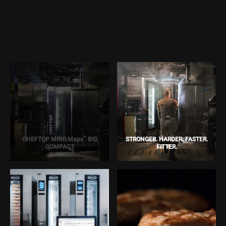
™
CHEFTOP MIND.Maps
BIG
STRONGER. HARDER. FASTER.
COMPACT
FITTER.