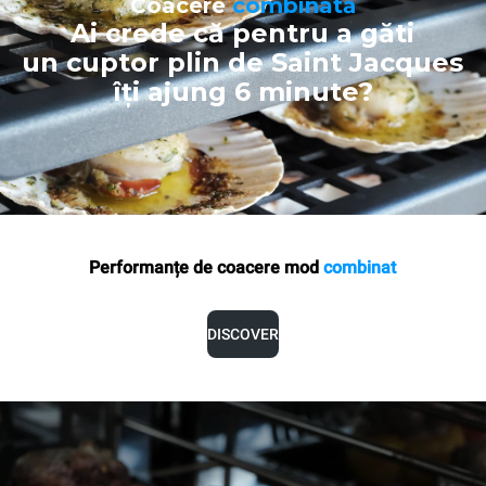
Coacere
combinată
Ai crede că pentru a găti
un cuptor plin de Saint Jacques
îți ajung 6 minute?
Performanțe de coacere mod
combinat
DISCOVER