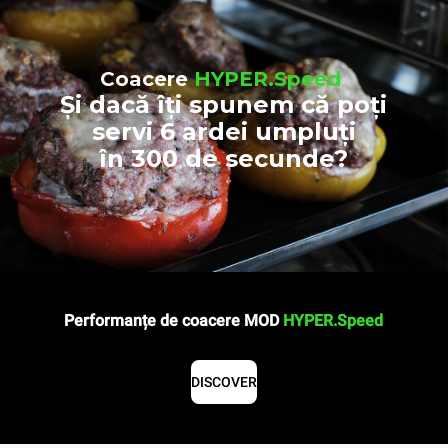
Coacere
HYPER.Speed
Și dacă îți spunem că poți
servi 6 ardei umpluți
în 300 de secunde?
Performanțe de coacere MOD
HYPER.Speed
DISCOVER