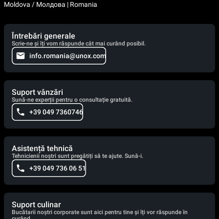
Moldova / Молдова | Romania
Întrebări generale
Scrie-ne și îți vom răspunde cât mai curând posibil.
info.romania@unox.com
Suport vânzări
Sună-ne experții pentru o consultație gratuită.
+39 049 7360746
Asistență tehnică
Tehnicienii noștri sunt pregătiți să te ajute. Sună-i.
+39 049 736 06 51
Suport culinar
Bucătarii noștri corporate sunt aici pentru tine și îți vor răspunde în
curând.