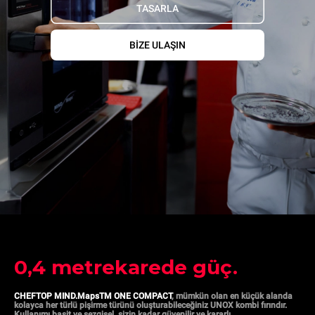
TASARLA
BIZE ULAŞIN
0,4 metrekarede güç.
CHEFTOP MIND.MapsTM ONE COMPACT
, mümkün olan en küçük alanda
kolayca her türlü pişirme türünü oluşturabileceğiniz UNOX kombi fırındır.
Kullanımı basit ve sezgisel, sizin kadar güvenilir ve kararlı.