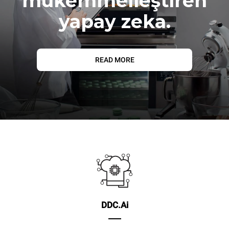
mükemmelleştiren
yapay zeka.
READ MORE
DDC.Ai