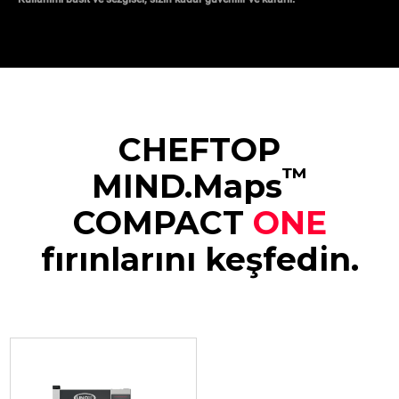
CHEFTOP
™
MIND.Maps
COMPACT
ONE
fırınlarını keşfedin.
XECC-0523-E1RM
Kombi firin
CHEFTOP MIND.Maps™