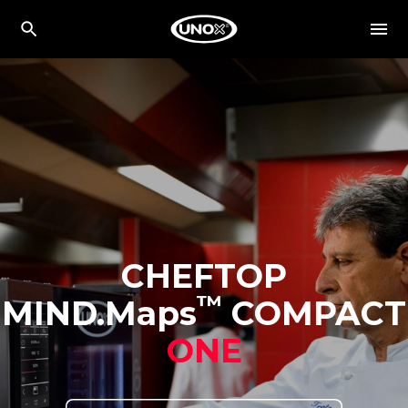
CHEFTOP
™
MIND.Maps
COMPACT
ONE