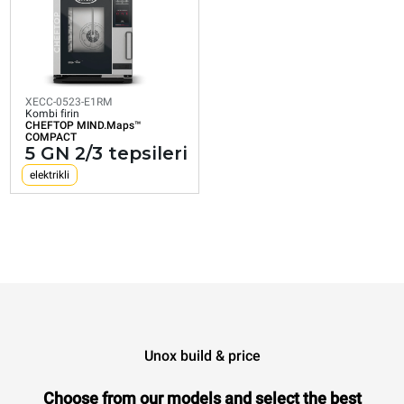
COMPACT
5 GN 2/3 tepsileri
elektrikli
XECC-0523-E1RM
Kombi firin
CHEFTOP MIND.Maps™
kWh tükatimi: 20,7 kWh/gün
COMPACT
CO2 emilimi: 0 Kg CO2/Gün
5 GN 2/3 tepsileri
elektrikli
Unox build & price
Choose from our models and select the best