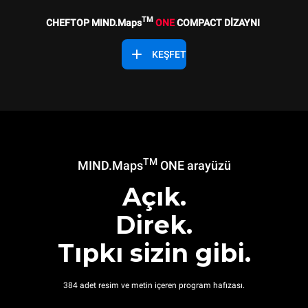
TM
CHEFTOP MIND.Maps
ONE
COMPACT DİZAYNI
KEŞFET
TM
MIND.Maps
ONE arayüzü
Açık.
Direk.
Tıpkı sizin gibi.
384 adet resim ve metin içeren program hafızası.