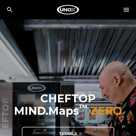
CHEFTOP
™
MIND.Maps
ZERO
TASARLA