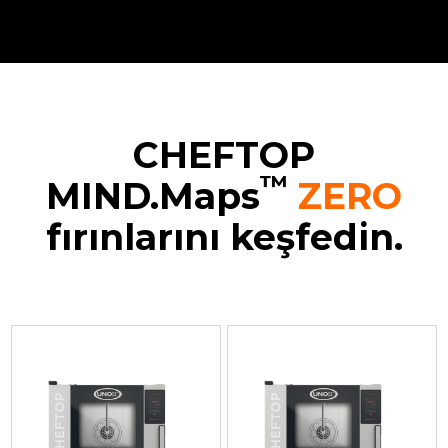
CHEFTOP
™
MIND.Maps
ZERO
fırınlarını keşfedin.
XEVC-
XEVC-
XEVC-
XEVC-
0511-
0511-
0711-
1011-
EZRM
EZRM-
EZRM
EZRM
Nemli
LP
Nemli
Nemli
konveksiyon
Nemli
konveksiyon
konveksiyon
firini
konveksiyon
firini
firini
CHEFTOP
firini
CHEFTOP
CHEFTOP