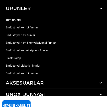
ÜRÜNLER
Tüm ürünler
Endüstriyel kombi fırınlar
Endüstriyel hızlı fırınlar
Endüstriyel nemli konveksiyonel fırınlar
Endüstriyel konveksiyonlu fırınlar
Sıcak Dolap
Endüstriyel elektrikli fırınlar
Endüstriyel kombi fırınlar
AKSESUARLAR
UNOX DÜNYASI
Tüm aksesuarlar
Otomatik yıkama için deterjanlar
DESTEK
HEPSINI KABUL ET
Dünyadaki ofislerimizx