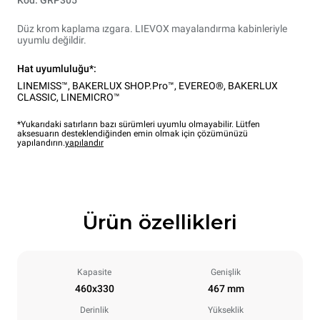
Düz krom kaplama ızgara. LIEVOX mayalandırma kabinleriyle
uyumlu değildir.
Hat uyumluluğu*:
LINEMISS™
,
BAKERLUX SHOP.Pro™
,
EVEREO®
,
BAKERLUX
CLASSIC
,
LINEMICRO™
*Yukarıdaki satırların bazı sürümleri uyumlu olmayabilir. Lütfen
aksesuarın desteklendiğinden emin olmak için çözümünüzü
yapılandırın.
yapılandır
Ürün özellikleri
Kapasite
Genişlik
460x330
467 mm
Derinlik
Yükseklik