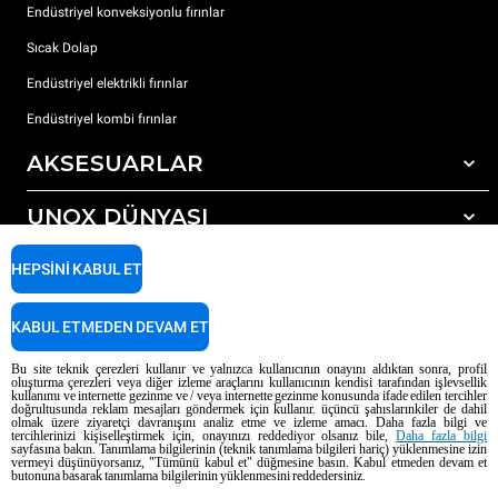
Endüstriyel konveksiyonlu fırınlar
Sıcak Dolap
Endüstriyel elektrikli fırınlar
Endüstriyel kombi fırınlar
AKSESUARLAR
UNOX DÜNYASI
Tüm aksesuarlar
Otomatik yıkama için deterjanlar
DESTEK
HEPSINI KABUL ET
Dünyadaki ofislerimizx
Elle yıkama için deterjanlar
Reçine filtrelerle su arıtma
Unox garanti
KABUL ETMEDEN DEVAM ET
Ters ozmoz su arıtma
Bayi Bulucu
Bu site teknik çerezleri kullanır ve yalnızca kullanıcının onayını aldıktan sonra, profil
oluşturma çerezleri veya diğer izleme araçlarını kullanıcının kendisi tarafından işlevsellik
Servis Bulucu
kullanımı ve internette gezinme ve / veya internette gezinme konusunda ifade edilen tercihler
doğrultusunda reklam mesajları göndermek için kullanır. üçüncü şahıslarınkiler de dahil
AI Content Disclaimer
Privacy policy
Cookie policy
olmak üzere ziyaretçi davranışını analiz etme ve izleme amacı. Daha fazla bilgi ve
tercihlerinizi kişiselleştirmek için, onayınızı reddediyor olsanız bile,
Daha fazla bilgi
Telif Hakkı 2026 UNOX SpA Tüm hakları saklıdır. Reg. Imp. Padova n °
sayfasına bakın. Tanımlama bilgilerinin (teknik tanımlama bilgileri hariç) yüklenmesine izin
04230750285 - REA Padova 372835 - Dünya Topluluğu 5.000.000 € iv - P.IVA
vermeyi düşünüyorsanız, "Tümünü kabul et" düğmesine basın. Kabul etmeden devam et
butonuna basarak tanımlama bilgilerinin yüklenmesini reddedersiniz.
/ CF 04230750285 - IT WEEE Reg. No. IT08020000000377