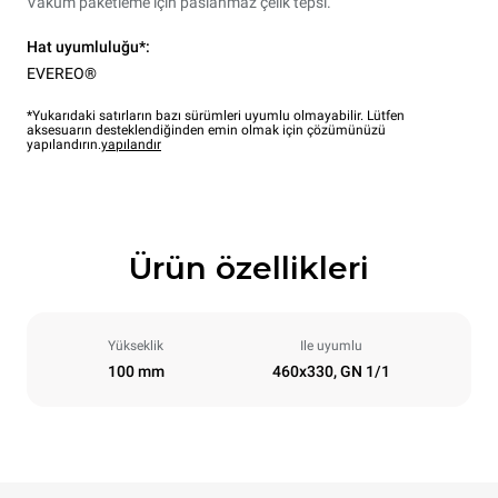
Vakum paketleme için paslanmaz çelik tepsi.
Hat uyumluluğu*:
EVEREO®
*Yukarıdaki satırların bazı sürümleri uyumlu olmayabilir. Lütfen
aksesuarın desteklendiğinden emin olmak için çözümünüzü
yapılandırın.
yapılandır
Ürün özellikleri
Yükseklik
Ile uyumlu
100 mm
460x330, GN 1/1