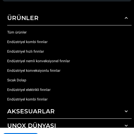
ÜRÜNLER
Tüm ürünler
Endüstriyel kombi fırınlar
Endüstriyel hızlı fırınlar
Endüstriyel nemli konveksiyonel fırınlar
Endüstriyel konveksiyonlu fırınlar
Sıcak Dolap
Endüstriyel elektrikli fırınlar
Endüstriyel kombi fırınlar
AKSESUARLAR
UNOX DÜNYASI
Tüm aksesuarlar