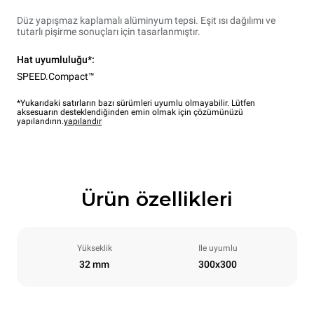
Düz yapışmaz kaplamalı alüminyum tepsi. Eşit ısı dağılımı ve
tutarlı pişirme sonuçları için tasarlanmıştır.
Hat uyumluluğu*:
SPEED.Compact™
*Yukarıdaki satırların bazı sürümleri uyumlu olmayabilir. Lütfen
aksesuarın desteklendiğinden emin olmak için çözümünüzü
yapılandırın.
yapılandır
Ürün özellikleri
Yükseklik
Ile uyumlu
32 mm
300x300