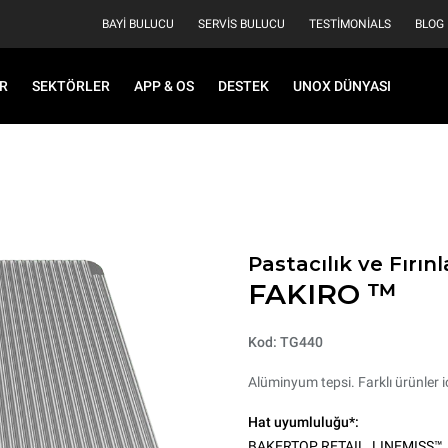
BAYI BULUCU
SERVIS BULUCU
TESTIMONIALS
BLOG
R
SEKTÖRLER
APP & OS
DESTEK
UNOX DÜNYASI
Pastacılık ve Fırınl
FAKIRO ™
Kod: TG440
Alüminyum tepsi. Farklı ürünler iç
Hat uyumluluğu*:
BAKERTOP RETAIL
,
LINEMISS™