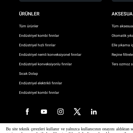
ÜRÜNLER
AKSESUA
Tüm ürünler
Tüm aksesuar
Endüstriyel kombi fırınlar
Otomatik yıka
Endüstriyel hızlı fırınlar
Elle yıkama i
Endüstriyel nemli konveksiyonel fırınlar
Reçine filtrel
Endüstriyel konveksiyonlu fırınlar
Ters ozmoz s
Sıcak Dolap
Endüstriyel elektrikli fırınlar
Endüstriyel kombi fırınlar
Bu site teknik çerezleri kullanır ve yalnızca kullanıcının onayını aldıktan s
Telif Hakkı 2026 UNOX SpA Tüm hakları saklıdır. Reg. Imp. Padova n °