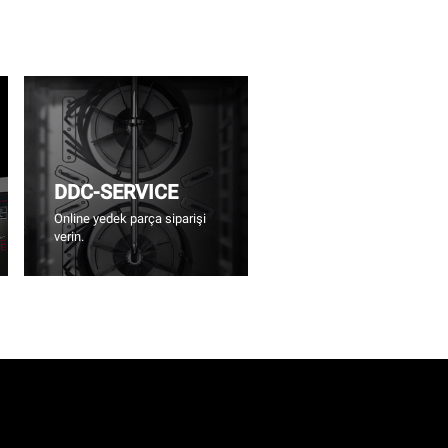
DDC-SERVICE
Online yedek parça siparişi
verin.