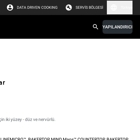
DATA DRIVEN COOKING
SERVIS BÖLGESI
Türkiye
YAPILANDIRICI
ar
in iki yüzey - düz ve nervürlü.
,
LINEMICRO™
,
BAKERTOP MIND.Maps™ COUNTERTOP
,
BAKERTOP