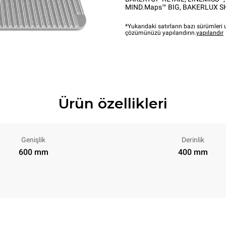
MIND.Maps™ BIG
,
BAKERLUX S
*Yukarıdaki satırların bazı sürümler
çözümünüzü yapılandırın.
yapılandır
Ürün özellikleri
Genişlik
Derinlik
600 mm
400 mm