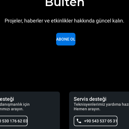
Bülten
Projeler, haberler ve etkinlikler hakkında güncel kalın.
ABONE OL
desteği
Servis desteği
 danışmanlık için
Teknisyenlerimiz yardıma hazı
ımızı arayın.
Hemen arayın.
0 530 176 62 03
+90 543 537 05 31