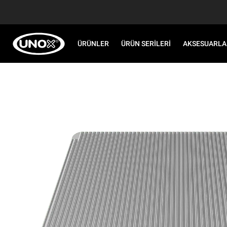
ÜRÜNLER
ÜRÜN SERILERI
AKSESUARLA