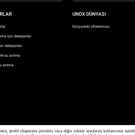
RLAR
UNOX DÜNYASI
lar
Dünyadaki ofislerimizx
ma için deterjanlar
çin deterjanlar
erle su arıtma
u arıtma
onra, profil oluşturma çerezleri veya diğer izleme araçlarını kullanıcının kendi