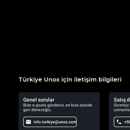
Türkiye Unox için iletişim bilgileri
Genel sorular
Satış 
Bize e-posta gönderin, en kısa sürede
Ücretsiz
geri döneceğiz.
uzmanlar
info.turkiye@unox.com
+9