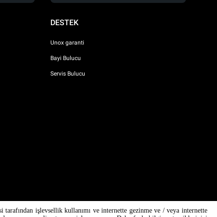
DESTEK
Unox garanti
Bayi Bulucu
Servis Bulucu
si tarafından işlevsellik kullanımı ve internette gezinme ve / veya internette