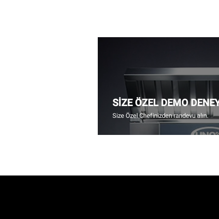
SİZE ÖZEL DEMO DENE
Size Özel Chefinizden randevu alın.