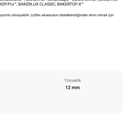
HOP.Pro™
,
BAKERLUX CLASSIC
,
BAKERTOP-X™
i uyumlu olmayabilir. Lütfen aksesuarın desteklendiğinden emin olmak için
Yükseklik
12 mm