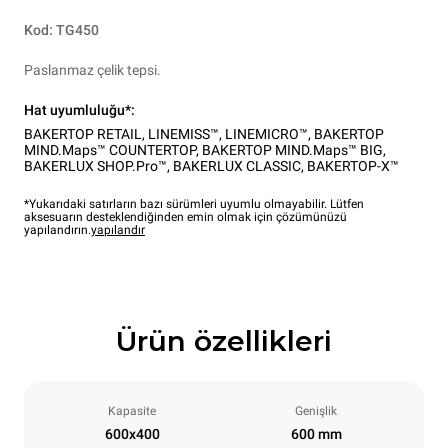
Kod: TG450
Paslanmaz çelik tepsi.
Hat uyumluluğu*:
BAKERTOP RETAIL
,
LINEMISS™
,
LINEMICRO™
,
BAKERTOP
MIND.Maps™ COUNTERTOP
,
BAKERTOP MIND.Maps™ BIG
,
BAKERLUX SHOP.Pro™
,
BAKERLUX CLASSIC
,
BAKERTOP-X™
*Yukarıdaki satırların bazı sürümleri uyumlu olmayabilir. Lütfen
aksesuarın desteklendiğinden emin olmak için çözümünüzü
yapılandırın.
yapılandır
Ürün özellikleri
Kapasite
Genişlik
600x400
600 mm