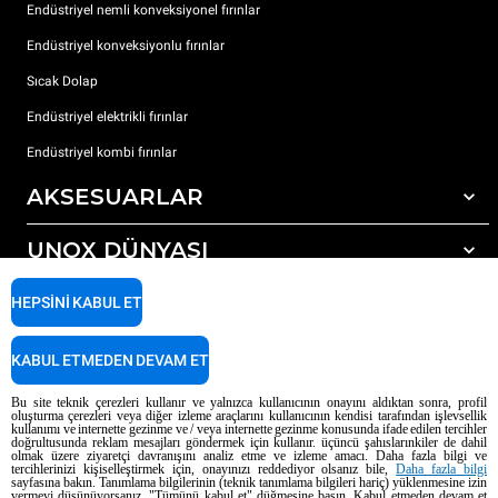
Endüstriyel nemli konveksiyonel fırınlar
Endüstriyel konveksiyonlu fırınlar
Sıcak Dolap
Endüstriyel elektrikli fırınlar
Endüstriyel kombi fırınlar
AKSESUARLAR
UNOX DÜNYASI
Tüm aksesuarlar
Otomatik yıkama için deterjanlar
DESTEK
HEPSINI KABUL ET
Dünyadaki ofislerimizx
Elle yıkama için deterjanlar
Reçine filtrelerle su arıtma
Unox garanti
KABUL ETMEDEN DEVAM ET
Ters ozmoz su arıtma
Bayi Bulucu
Bu site teknik çerezleri kullanır ve yalnızca kullanıcının onayını aldıktan sonra, profil
oluşturma çerezleri veya diğer izleme araçlarını kullanıcının kendisi tarafından işlevsellik
Servis Bulucu
kullanımı ve internette gezinme ve / veya internette gezinme konusunda ifade edilen tercihler
doğrultusunda reklam mesajları göndermek için kullanır. üçüncü şahıslarınkiler de dahil
AI Content Disclaimer
Privacy policy
Cookie policy
olmak üzere ziyaretçi davranışını analiz etme ve izleme amacı. Daha fazla bilgi ve
tercihlerinizi kişiselleştirmek için, onayınızı reddediyor olsanız bile,
Daha fazla bilgi
Telif Hakkı 2026 UNOX SpA Tüm hakları saklıdır. Reg. Imp. Padova n °
sayfasına bakın. Tanımlama bilgilerinin (teknik tanımlama bilgileri hariç) yüklenmesine izin
04230750285 - REA Padova 372835 - Dünya Topluluğu 5.000.000 € iv - P.IVA
vermeyi düşünüyorsanız, "Tümünü kabul et" düğmesine basın. Kabul etmeden devam et