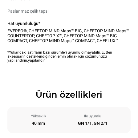
Paslanmaz çelik tepsi.
Hat uyumluluğu*:
EVEREO®
,
CHEFTOP MIND.Maps™ BIG
,
CHEFTOP MIND.Maps™
COUNTERTOP
,
CHEFTOP-X™
,
CHEFTOP MIND.Maps™ BIG
COMPACT
,
CHEFTOP MIND.Maps™ COMPACT
,
CHEFLUX™
*Yukarıdaki satırların bazı sürümleri uyumlu olmayabilir. Lütfen
aksesuarın desteklendiğinden emin olmak için çözümünüzü
yapılandırın.
yapılandır
Ürün özellikleri
Yükseklik
Ile uyumlu
40 mm
GN 1/1, GN 2/1