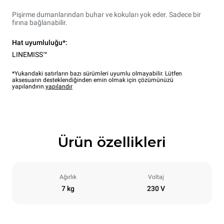
Pişirme dumanlarından buhar ve kokuları yok eder. Sadece bir
fırına bağlanabilir.
Hat uyumluluğu*:
LINEMISS™
*Yukarıdaki satırların bazı sürümleri uyumlu olmayabilir. Lütfen
aksesuarın desteklendiğinden emin olmak için çözümünüzü
yapılandırın.
yapılandır
Ürün özellikleri
Ağırlık
Voltaj
7 kg
230 V