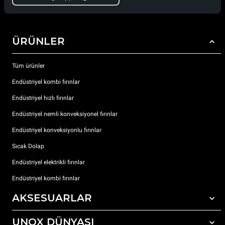
ÜRÜNLER
Tüm ürünler
Endüstriyel kombi fırınlar
Endüstriyel hızlı fırınlar
Endüstriyel nemli konveksiyonel fırınlar
Endüstriyel konveksiyonlu fırınlar
Sıcak Dolap
Endüstriyel elektrikli fırınlar
Endüstriyel kombi fırınlar
AKSESUARLAR
UNOX DÜNYASI
Tüm aksesuarlar