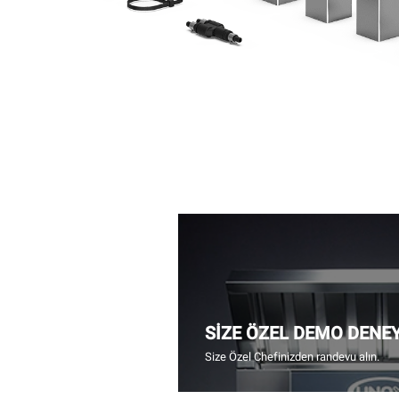
SİZE ÖZEL DEMO DENE
Size Özel Chefinizden randevu alın.