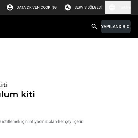
DATA DRIVEN COOKING
SERVIS BÖLGESI
Türkiye
YAPILANDIRICI
iti
ulum kiti
ve istiflemek için ihtiyacınız olan her şeyi içerir.