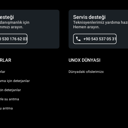
desteği
Servis desteği
 danışmanlık için
Teknisyenlerimiz yardıma hazı
ımızı arayın.
Hemen arayın.
0 530 176 62 03
+90 543 537 05 31
RLAR
UNOX DÜNYASI
lar
Dünyadaki ofislerimizx
ma için deterjanlar
çin deterjanlar
erle su arıtma
u arıtma