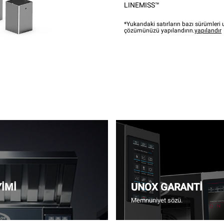
LINEMISS™
*Yukarıdaki satırların bazı sürümler
çözümünüzü yapılandırın.
yapılandır
YİMİ
UNOX GARANTİ
Memnuniyet sözü.