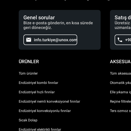
Genel sorular
Satış 
Bize e-posta gönderin, en kısa sürede
Ücretsiz
geri döneceğiz.
uzmanlar
info.turkiye@unox.com
+9
ÜRÜNLER
AKSESUA
Tüm ürünler
Tüm aksesuar
Endüstriyel kombi fırınlar
Otomatik yıka
Endüstriyel hızlı fırınlar
Elle yıkama i
Endüstriyel nemli konveksiyonel fırınlar
Reçine filtrel
Endüstriyel konveksiyonlu fırınlar
Ters ozmoz s
Sıcak Dolap
Endüstriyel elektrikli fırınlar