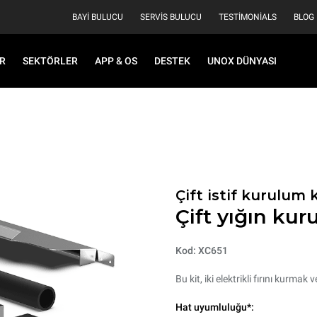
BAYI BULUCU
SERVIS BULUCU
TESTIMONIALS
BLOG
R
SEKTÖRLER
APP & OS
DESTEK
UNOX DÜNYASI
Çift istif kurulum k
Çift yığın kur
Kod: XC651
Bu kit, iki elektrikli fırını kurmak 
Hat uyumluluğu*: