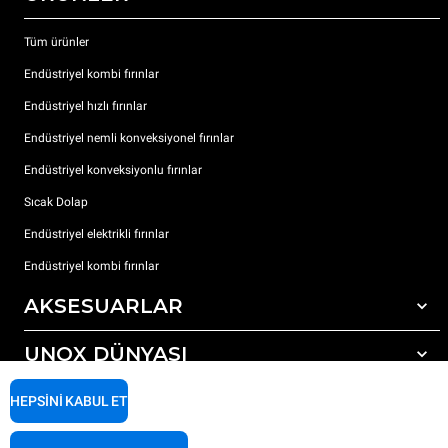
Tüm ürünler
Endüstriyel kombi fırınlar
Endüstriyel hızlı fırınlar
Endüstriyel nemli konveksiyonel fırınlar
Endüstriyel konveksiyonlu fırınlar
Sıcak Dolap
Endüstriyel elektrikli fırınlar
Endüstriyel kombi fırınlar
AKSESUARLAR
UNOX DÜNYASI
Tüm aksesuarlar
Otomatik yıkama için deterjanlar
DESTEK
HEPSINI KABUL ET
Dünyadaki ofislerimizx
Elle yıkama için deterjanlar