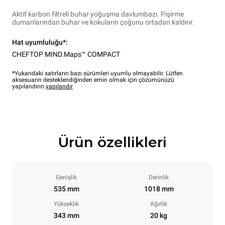
Aktif karbon filtreli buhar yoğuşma davlumbazı. Pişirme
dumanlarından buhar ve kokuların çoğunu ortadan kaldırır.
Hat uyumluluğu*:
CHEFTOP MIND.Maps™ COMPACT
*Yukarıdaki satırların bazı sürümleri uyumlu olmayabilir. Lütfen
aksesuarın desteklendiğinden emin olmak için çözümünüzü
yapılandırın.
yapılandır
Ürün özellikleri
Genişlik
Derinlik
535 mm
1018 mm
Yükseklik
Ağırlık
343 mm
20 kg