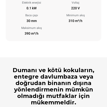
Elektrik enerjisi
Voltaj
0.1 kW
220 V
Baca çapı
Minimum akış
30 mm
310 m³/h
Maksimum akış
390 m³/h
Dumanı ve kötü kokuların,
entegre davlumbaza veya
doğrudan binanın dışına
yönlendirmenin mümkün
olmadığı mutfaklar için
mükemmeldir.