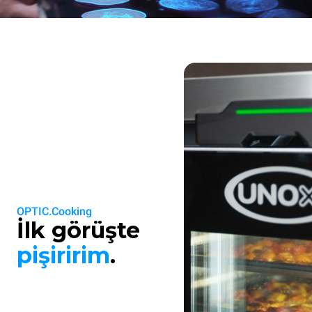
OPTIC.Cooking
İlk görüşte
pişiririm
.