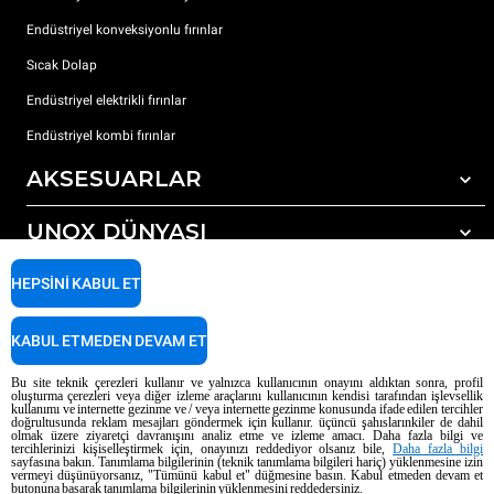
Endüstriyel konveksiyonlu fırınlar
Sıcak Dolap
Endüstriyel elektrikli fırınlar
Endüstriyel kombi fırınlar
AKSESUARLAR
UNOX DÜNYASI
Tüm aksesuarlar
Otomatik yıkama için deterjanlar
DESTEK
HEPSINI KABUL ET
Dünyadaki ofislerimizx
Elle yıkama için deterjanlar
Reçine filtrelerle su arıtma
Unox garanti
KABUL ETMEDEN DEVAM ET
Ters ozmoz su arıtma
Bayi Bulucu
Bu site teknik çerezleri kullanır ve yalnızca kullanıcının onayını aldıktan sonra, profil
oluşturma çerezleri veya diğer izleme araçlarını kullanıcının kendisi tarafından işlevsellik
Servis Bulucu
kullanımı ve internette gezinme ve / veya internette gezinme konusunda ifade edilen tercihler
doğrultusunda reklam mesajları göndermek için kullanır. üçüncü şahıslarınkiler de dahil
AI Content Disclaimer
Privacy policy
Cookie policy
olmak üzere ziyaretçi davranışını analiz etme ve izleme amacı. Daha fazla bilgi ve
tercihlerinizi kişiselleştirmek için, onayınızı reddediyor olsanız bile,
Daha fazla bilgi
Telif Hakkı 2026 UNOX SpA Tüm hakları saklıdır. Reg. Imp. Padova n °
sayfasına bakın. Tanımlama bilgilerinin (teknik tanımlama bilgileri hariç) yüklenmesine izin
vermeyi düşünüyorsanız, "Tümünü kabul et" düğmesine basın. Kabul etmeden devam et
04230750285 - REA Padova 372835 - Dünya Topluluğu 5.000.000 € iv - P.IVA
butonuna basarak tanımlama bilgilerinin yüklenmesini reddedersiniz.
/ CF 04230750285 - IT WEEE Reg. No. IT08020000000377