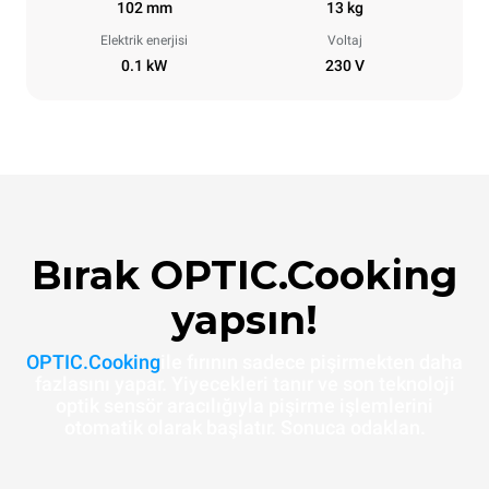
102 mm
13 kg
Elektrik enerjisi
Voltaj
0.1 kW
230 V
Bırak OPTIC.Cooking
yapsın!
OPTIC.Cooking
ile fırının sadece pişirmekten daha
fazlasını yapar. Yiyecekleri tanır ve son teknoloji
optik sensör aracılığıyla pişirme işlemlerini
otomatik olarak başlatır. Sonuca odaklan.