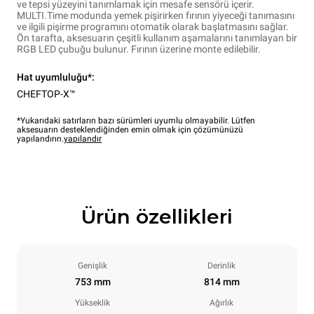
ve tepsi yüzeyini tanımlamak için mesafe sensörü içerir.
MULTI.Time modunda yemek pişirirken fırının yiyeceği tanımasını
ve ilgili pişirme programını otomatik olarak başlatmasını sağlar.
Ön tarafta, aksesuarın çeşitli kullanım aşamalarını tanımlayan bir
RGB LED çubuğu bulunur. Fırının üzerine monte edilebilir.
Hat uyumluluğu*:
CHEFTOP-X™
*Yukarıdaki satırların bazı sürümleri uyumlu olmayabilir. Lütfen
aksesuarın desteklendiğinden emin olmak için çözümünüzü
yapılandırın.
yapılandır
Ürün özellikleri
Genişlik
Derinlik
753 mm
814 mm
Yükseklik
Ağırlık