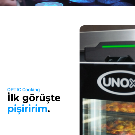
OPTIC.Cooking
İlk görüşte
pişiririm
.