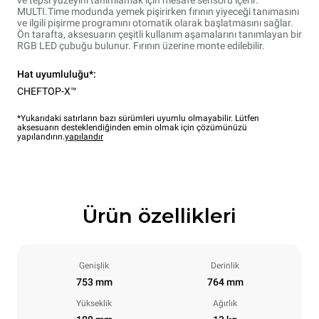
MULTI.Time modunda yemek pişirirken fırının yiyeceği tanımasını
ve ilgili pişirme programını otomatik olarak başlatmasını sağlar.
Ön tarafta, aksesuarın çeşitli kullanım aşamalarını tanımlayan bir
RGB LED çubuğu bulunur. Fırının üzerine monte edilebilir.
Hat uyumluluğu*:
CHEFTOP-X™
*Yukarıdaki satırların bazı sürümleri uyumlu olmayabilir. Lütfen
aksesuarın desteklendiğinden emin olmak için çözümünüzü
yapılandırın.
yapılandır
Ürün özellikleri
Genişlik
Derinlik
753 mm
764 mm
Yükseklik
Ağırlık