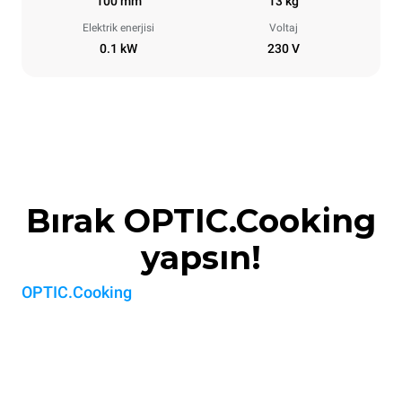
100 mm
13 kg
Elektrik enerjisi
Voltaj
0.1 kW
230 V
Bırak OPTIC.Cooking
yapsın!
OPTIC.Cooking
ile fırının sadece pişirmekten daha
fazlasını yapar. Yiyecekleri tanır ve son teknoloji
optik sensör aracılığıyla pişirme işlemlerini
otomatik olarak başlatır. Sonuca odaklan.