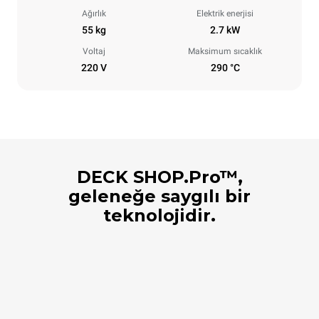
Ağırlık
Elektrik enerjisi
55 kg
2.7 kW
Voltaj
Maksimum sıcaklık
220 V
290 °C
DECK SHOP.Pro™,
geleneğe saygılı bir
teknolojidir.