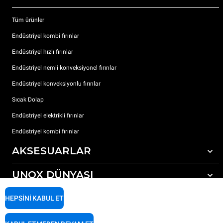
Tüm ürünler
Endüstriyel kombi fırınlar
Endüstriyel hızlı fırınlar
Endüstriyel nemli konveksiyonel fırınlar
Endüstriyel konveksiyonlu fırınlar
Sıcak Dolap
Endüstriyel elektrikli fırınlar
Endüstriyel kombi fırınlar
AKSESUARLAR
UNOX DÜNYASI
Tüm aksesuarlar
Otomatik yıkama için deterjanlar
DESTEK
HEPSINI KABUL ET
Dünyadaki ofislerimizx
Elle yıkama için deterjanlar
Reçine filtrelerle su arıtma
Unox garanti