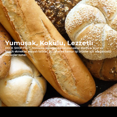
Yumuşak, Kokulu, Lezzetli
DECK SHOP.Pro ™, fırınlama konusunda bir olanaklar dünyası açar ve
büyük ekmekler, mayalı tatlılar, pizzalar ve hamur işi ürünler için olağanüstü
sonuçlar sunar.