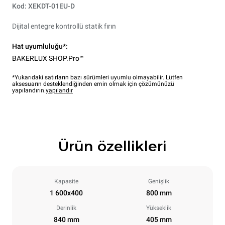
Kod: XEKDT-01EU-D
Dijital entegre kontrollü statik fırın
Hat uyumluluğu*:
BAKERLUX SHOP.Pro™
*Yukarıdaki satırların bazı sürümleri uyumlu olmayabilir. Lütfen
aksesuarın desteklendiğinden emin olmak için çözümünüzü
yapılandırın.
yapılandır
Ürün özellikleri
Kapasite
Genişlik
1 600x400
800 mm
Derinlik
Yükseklik
840 mm
405 mm