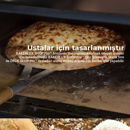
Ustalar için tasarlanmıştır
BAKERLUX SHOP.Pro™ fırınlarını donanımını arttırmak isteyen ustalar
için tasarlanmıştır BAKERLUX SHOP.Pro™ fırın istasyonu Statik fırın
ile DECK SHOP.Pro™ fazladan alana ihtiyaç duymadan harika işler yapabilir.