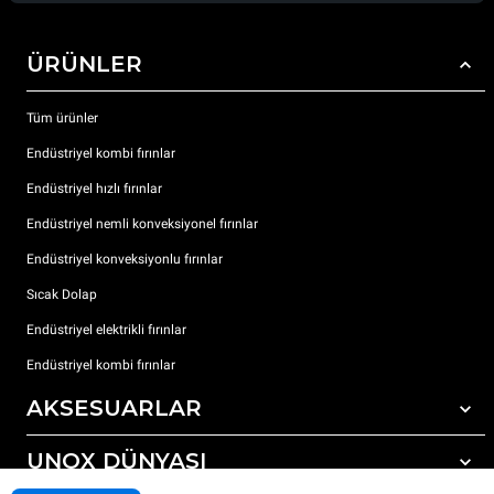
ÜRÜNLER
Tüm ürünler
Endüstriyel kombi fırınlar
Endüstriyel hızlı fırınlar
Endüstriyel nemli konveksiyonel fırınlar
Endüstriyel konveksiyonlu fırınlar
Sıcak Dolap
Endüstriyel elektrikli fırınlar
Endüstriyel kombi fırınlar
AKSESUARLAR
UNOX DÜNYASI
Tüm aksesuarlar