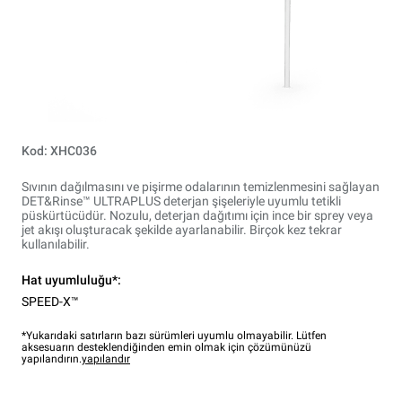
Kod: XHC036
Sıvının dağılmasını ve pişirme odalarının temizlenmesini sağlayan
DET&Rinse™ ULTRAPLUS deterjan şişeleriyle uyumlu tetikli
püskürtücüdür. Nozulu, deterjan dağıtımı için ince bir sprey veya
jet akışı oluşturacak şekilde ayarlanabilir. Birçok kez tekrar
kullanılabilir.
Hat uyumluluğu*:
SPEED-X™
*Yukarıdaki satırların bazı sürümleri uyumlu olmayabilir. Lütfen
aksesuarın desteklendiğinden emin olmak için çözümünüzü
yapılandırın.
yapılandır