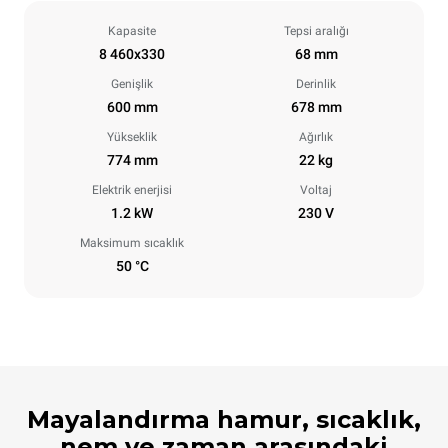
Kapasite
Tepsi aralığı
8 460x330
68 mm
Genişlik
Derinlik
600 mm
678 mm
Yükseklik
Ağırlık
774 mm
22 kg
Elektrik enerjisi
Voltaj
1.2 kW
230 V
Maksimum sıcaklık
50 °C
Mayalandırma hamur, sıcaklık,
nem ve zaman arasındaki