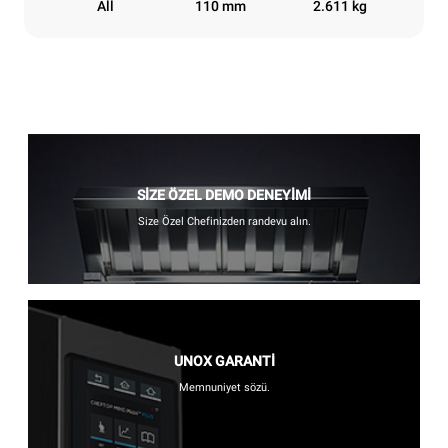
All
110 mm
2.611 kg
SİZE ÖZEL DEMO DENEYİMİ
Size Özel Chefinizden randevu alın.
UNOX GARANTİ
Memnuniyet sözü.