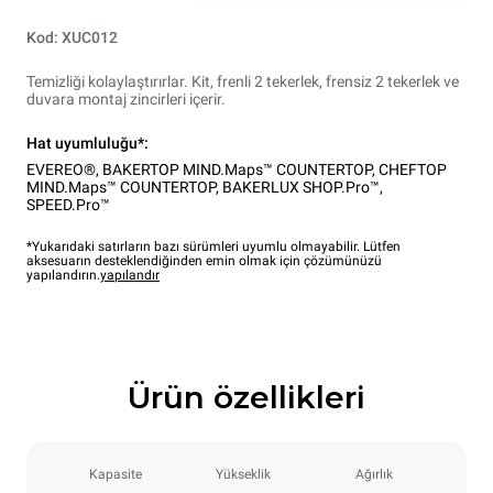
Kod: XUC012
Temizliği kolaylaştırırlar. Kit, frenli 2 tekerlek, frensiz 2 tekerlek ve
duvara montaj zincirleri içerir.
Hat uyumluluğu*:
EVEREO®
,
BAKERTOP MIND.Maps™ COUNTERTOP
,
CHEFTOP
MIND.Maps™ COUNTERTOP
,
BAKERLUX SHOP.Pro™
,
SPEED.Pro™
*Yukarıdaki satırların bazı sürümleri uyumlu olmayabilir. Lütfen
aksesuarın desteklendiğinden emin olmak için çözümünüzü
yapılandırın.
yapılandır
Ürün özellikleri
Kapasite
Yükseklik
Ağırlık