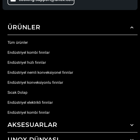
ÜRÜNLER
Tüm ürünler
Endüstriyel kombi fırınlar
Endüstriyel hızlı fırınlar
Endüstriyel nemli konveksiyonel fırınlar
Endüstriyel konveksiyonlu fırınlar
Sıcak Dolap
Endüstriyel elektrikli fırınlar
Endüstriyel kombi fırınlar
AKSESUARLAR
UNOX DÜNYASI
Tüm aksesuarlar