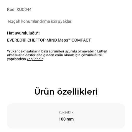
Kod: XUC044
Tezgah konumlandırma için ayaklar.
Hat uyumluluğu*:
EVEREO®
,
CHEFTOP MIND.Maps™ COMPACT
*Yukarıdaki satırların bazı sürümleri uyumlu olmayabilir. Lütfen
aksesuarın desteklendiğinden emin olmak için çözümünüzü
yapılandırın.
yapılandır
Ürün özellikleri
Yükseklik
100 mm