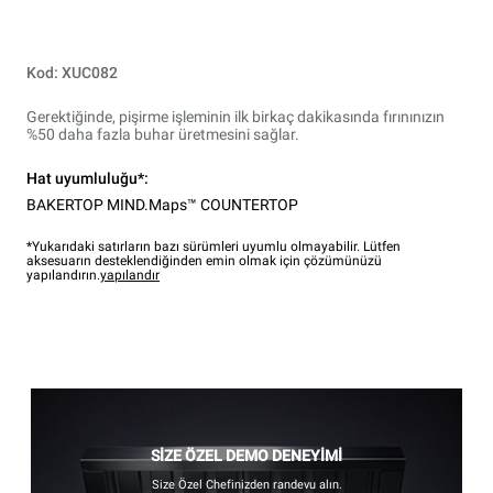
Kod: XUC082
Gerektiğinde, pişirme işleminin ilk birkaç dakikasında fırınınızın
%50 daha fazla buhar üretmesini sağlar.
Hat uyumluluğu*:
BAKERTOP MIND.Maps™ COUNTERTOP
*Yukarıdaki satırların bazı sürümleri uyumlu olmayabilir. Lütfen
aksesuarın desteklendiğinden emin olmak için çözümünüzü
yapılandırın.
yapılandır
SİZE ÖZEL DEMO DENEYİMİ
Size Özel Chefinizden randevu alın.