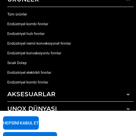
Tüm ürünler
Endüstriyel kombi fırınlar
Endüstriyel hızlı fırınlar
Endüstriyel nemli konveksiyonel fırınlar
Endüstriyel konveksiyonlu fırınlar
Sıcak Dolap
Endüstriyel elektrikli fırınlar
Endüstriyel kombi fırınlar
AKSESUARLAR
UNOX DÜNYASI
Tüm aksesuarlar
Otomatik yıkama için deterjanlar
DESTEK
HEPSINI KABUL ET
Dünyadaki ofislerimizx
Elle yıkama için deterjanlar