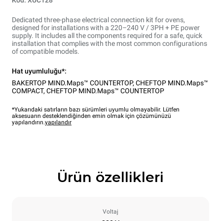
Dedicated three-phase electrical connection kit for ovens,
designed for installations with a 220–240 V / 3PH + PE power
supply. It includes all the components required for a safe, quick
installation that complies with the most common configurations
of compatible models.
Hat uyumluluğu*:
BAKERTOP MIND.Maps™ COUNTERTOP
,
CHEFTOP MIND.Maps™
COMPACT
,
CHEFTOP MIND.Maps™ COUNTERTOP
*Yukarıdaki satırların bazı sürümleri uyumlu olmayabilir. Lütfen
aksesuarın desteklendiğinden emin olmak için çözümünüzü
yapılandırın.
yapılandır
Ürün özellikleri
Voltaj