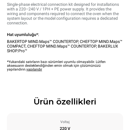
Single-phase electrical connection kit designed for installations
with a 220–240 V / 1PH + PE power supply. It provides the
wiring and components required to connect the oven when the
system layout or the model configuration requires a dedicated
connection.
Hat uyumluluğu*:
BAKERTOP MIND.Maps™ COUNTERTOP
,
CHEFTOP MIND.Maps™
COMPACT
,
CHEFTOP MIND.Maps™ COUNTERTOP
,
BAKERLUX
SHOP.Pro™
*Yukarıdaki satırların bazı sürümleri uyumlu olmayabilir. Lütfen
aksesuarın desteklendiğinden emin olmak için çözümünüzü
yapılandırın.
yapılandır
Ürün özellikleri
Voltaj
220 V