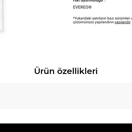
Hat uyumluluğu*:
EVEREO®
*Yukarıdaki satırların bazı sürümler
çözümünüzü yapılandırın.
yapılandır
Ürün özellikleri