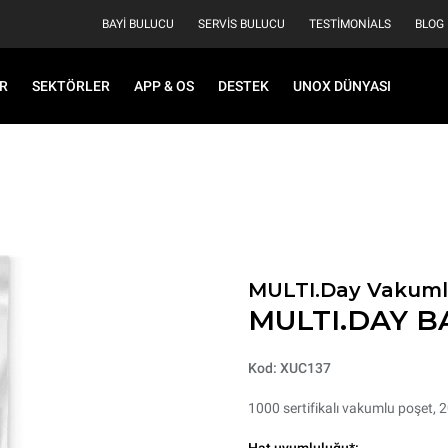
BAYI BULUCU
SERVIS BULUCU
TESTIMONIALS
BLOG
R
SEKTÖRLER
APP & OS
DESTEK
UNOX DÜNYASI
MULTI.Day Vakumlu
MULTI.DAY B
Kod: XUC137
1000 sertifikalı vakumlu poşet,