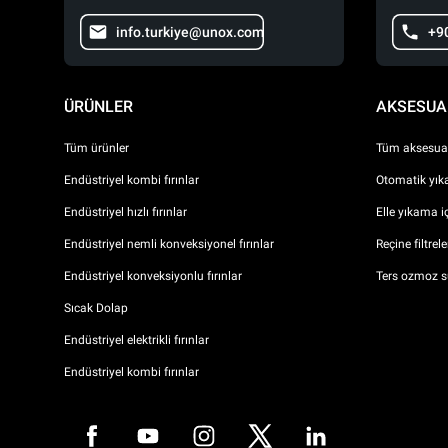
info.turkiye@unox.com
+9
ÜRÜNLER
AKSESUA
Tüm ürünler
Tüm aksesuar
Endüstriyel kombi fırınlar
Otomatik yıka
Endüstriyel hızlı fırınlar
Elle yıkama i
Endüstriyel nemli konveksiyonel fırınlar
Reçine filtrel
Endüstriyel konveksiyonlu fırınlar
Ters ozmoz s
Sıcak Dolap
Endüstriyel elektrikli fırınlar
Endüstriyel kombi fırınlar