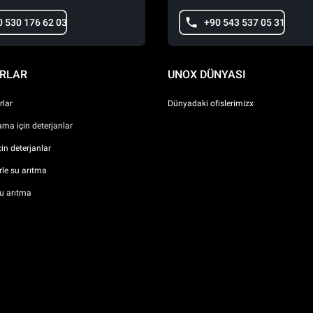
0 530 176 62 03
+90 543 537 05 31
RLAR
UNOX DÜNYASI
lar
Dünyadaki ofislerimizx
ma için deterjanlar
çin deterjanlar
erle su arıtma
u arıtma