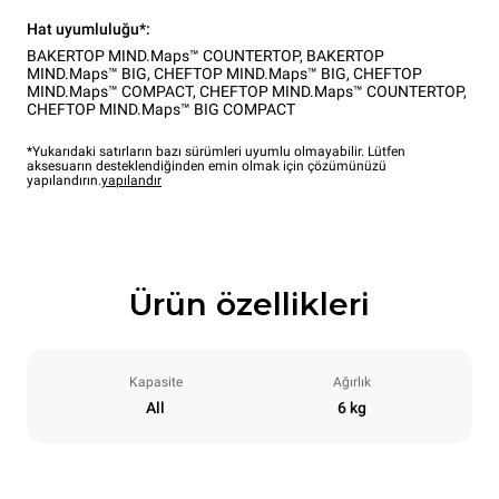
Hat uyumluluğu*:
BAKERTOP MIND.Maps™ COUNTERTOP
,
BAKERTOP
MIND.Maps™ BIG
,
CHEFTOP MIND.Maps™ BIG
,
CHEFTOP
MIND.Maps™ COMPACT
,
CHEFTOP MIND.Maps™ COUNTERTOP
,
CHEFTOP MIND.Maps™ BIG COMPACT
*Yukarıdaki satırların bazı sürümleri uyumlu olmayabilir. Lütfen
aksesuarın desteklendiğinden emin olmak için çözümünüzü
yapılandırın.
yapılandır
Ürün özellikleri
Kapasite
Ağırlık
All
6 kg